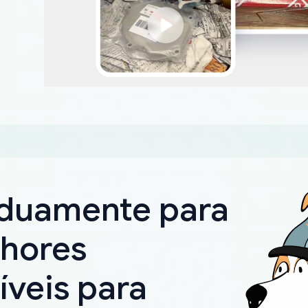
rduamente para
lhores
íveis para