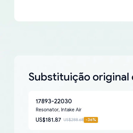
Substituição original
17893-22030
Resonator, Intake Air
US$181.87
US$288.68
-
36
%