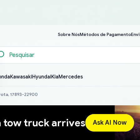
Sobre Nós
Métodos de Pagamento
Envi
onda
Kawasaki
Hyundai
Kia
Mercedes
oyota, 17893-22900
a tow truck arrives
Ask AI Now