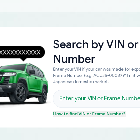
Search by
VIN or
Number
Enter your VIN if your car was made for expo
Frame Number (e.g. ACU35-0008791) if it 
Japanese domestic market.
How to find
VIN or Frame Number
?