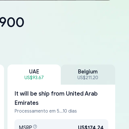
2900
UAE
Belgium
US$93.67
US$211.20
It will be ship from
United Arab
Emirates
Processamento em 5...10 dias
MSRP
US$174.24