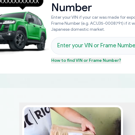
Number
Enter your VIN if your car was made for expo
Frame Number (e.g. ACU35-0008791) if it 
Japanese domestic market.
How to find
VIN or Frame Number
?