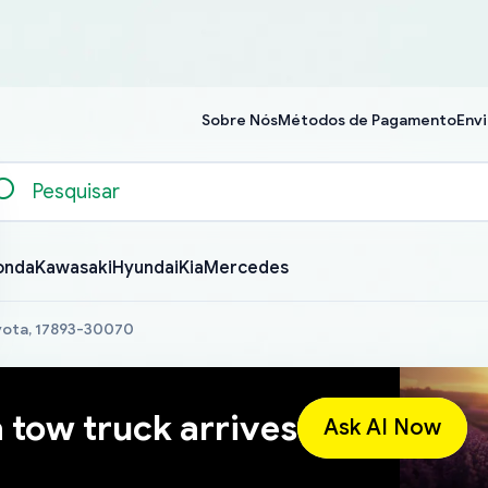
Sobre Nós
Métodos de Pagamento
Envi
onda
Kawasaki
Hyundai
Kia
Mercedes
oyota, 17893-30070
a tow truck arrives
Ask AI Now