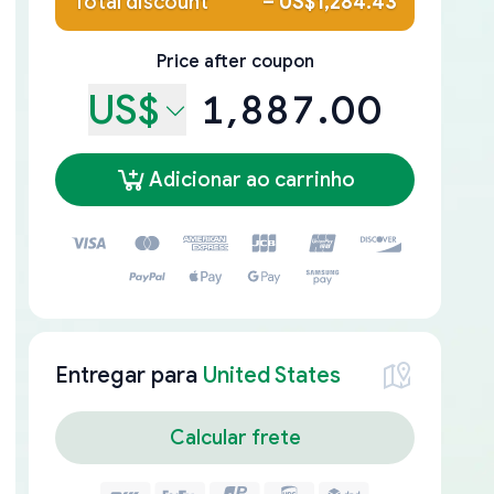
Total discount
–
US$1,284.43
Price after coupon
US$
1,887.00
Adicionar ao carrinho
Entregar para
United States
Calcular frete