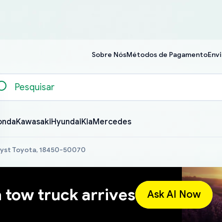
Sobre Nós
Métodos de Pagamento
Envi
onda
Kawasaki
Hyundai
Kia
Mercedes
lyst Toyota, 18450-50070
a tow truck arrives
Ask AI Now