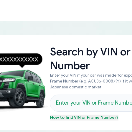
Search by
VIN or
Number
Enter your VIN if your car was made for expo
Frame Number (e.g. ACU35-0008791) if it 
Japanese domestic market.
How to find
VIN or Frame Number
?