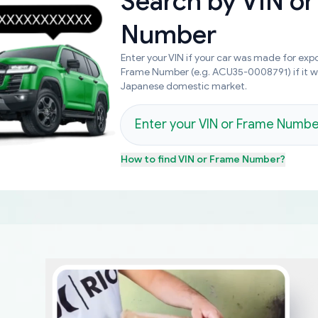
Search by
VIN or
Number
Enter your VIN if your car was made for expo
Frame Number (e.g. ACU35-0008791) if it 
Japanese domestic market.
How to find
VIN or Frame Number
?