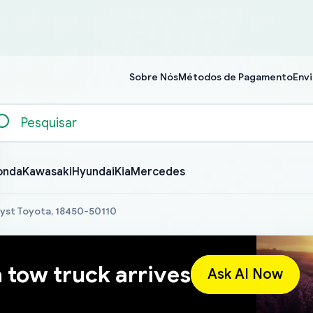
Sobre Nós
Métodos de Pagamento
Envi
onda
Kawasaki
Hyundai
Kia
Mercedes
yst Toyota, 18450-50110
a tow truck arrives
Ask AI Now