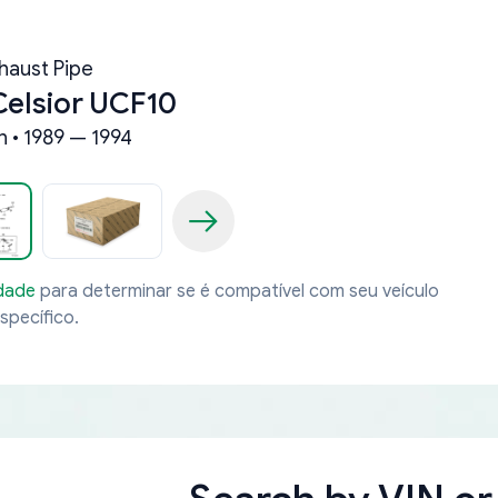
haust Pipe
Celsior UCF10
n • 1989 — 1994
idade
para determinar se é compatível com seu veículo
specífico.