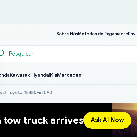
Sobre Nós
Métodos de Pagamento
Envi
onda
Kawasaki
Hyundai
Kia
Mercedes
lyst Toyota, 18450-62090
a tow truck arrives
Ask AI Now