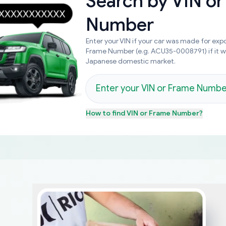
Search by
VIN or
Number
Enter your VIN if your car was made for expo
Frame Number (e.g. ACU35-0008791) if it 
Japanese domestic market.
How to find
VIN or Frame Number
?