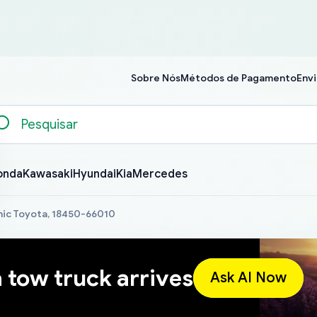
Sobre Nós
Métodos de Pagamento
Envi
onda
Kawasaki
Hyundai
Kia
Mercedes
hic Toyota, 18450-66010
a tow truck arrives
Ask AI Now