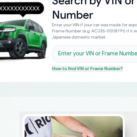
Search by
VIN or
Number
Enter your VIN if your car was made for expo
Frame Number (e.g. ACU35-0008791) if it 
Japanese domestic market.
How to find
VIN or Frame Number
?