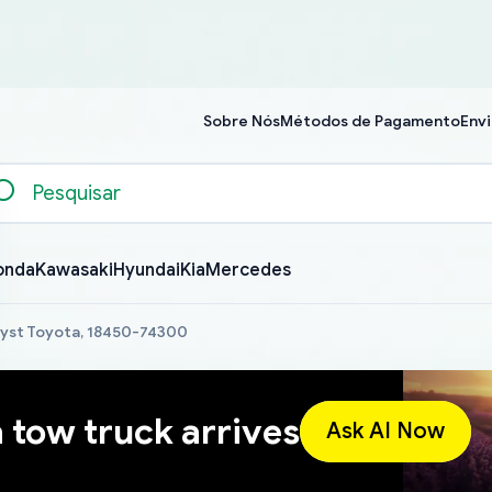
Sobre Nós
Métodos de Pagamento
Envi
onda
Kawasaki
Hyundai
Kia
Mercedes
lyst Toyota, 18450-74300
a tow truck arrives
Ask AI Now