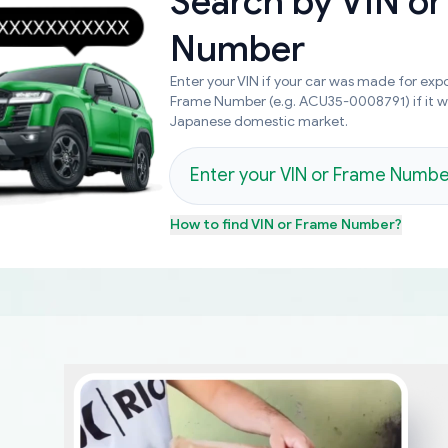
Search by
VIN or
Number
Enter your VIN if your car was made for expo
Frame Number (e.g. ACU35-0008791) if it 
Japanese domestic market.
How to find
VIN or Frame Number
?