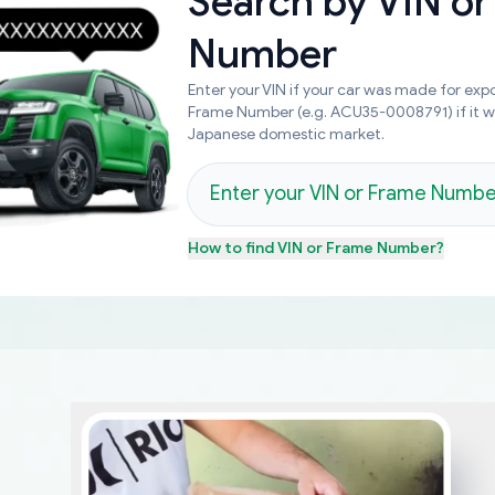
Search by
VIN or
Number
Enter your VIN if your car was made for expo
Frame Number (e.g. ACU35-0008791) if it 
Japanese domestic market.
How to find
VIN or Frame Number
?