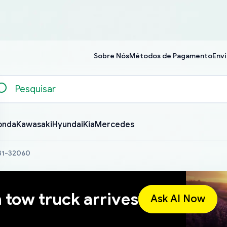
Sobre Nós
Métodos de Pagamento
Envi
onda
Kawasaki
Hyundai
Kia
Mercedes
631-32060
a tow truck arrives
Ask AI Now