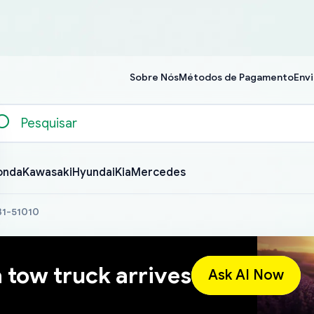
Sobre Nós
Métodos de Pagamento
Envi
onda
Kawasaki
Hyundai
Kia
Mercedes
31-51010
a tow truck arrives
Ask AI Now