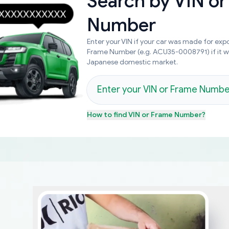
Search by
VIN or
Number
Enter your VIN if your car was made for expo
Frame Number (e.g. ACU35-0008791) if it 
Japanese domestic market.
How to find
VIN or Frame Number
?