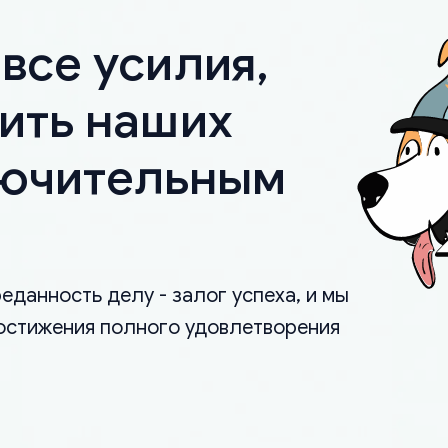
все усилия,
ить наших
лючительным
еданность делу - залог успеха, и мы
остижения полного удовлетворения