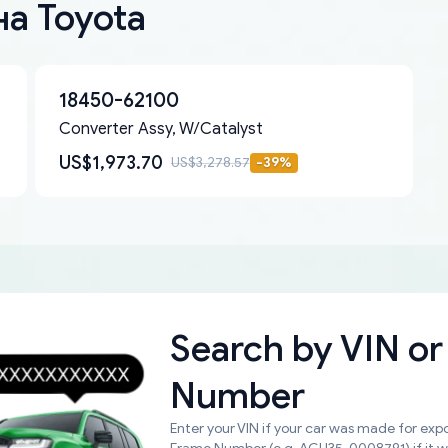
а Toyota
18450-62100
Converter Assy, W/Catalyst
US$1,973.70
US$3,278.57
-
39
%
Search by
VIN or
Number
Enter your VIN if your car was made for expo