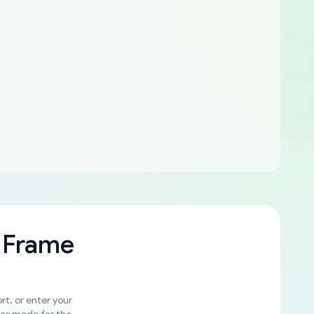
 Frame
rt, or enter your