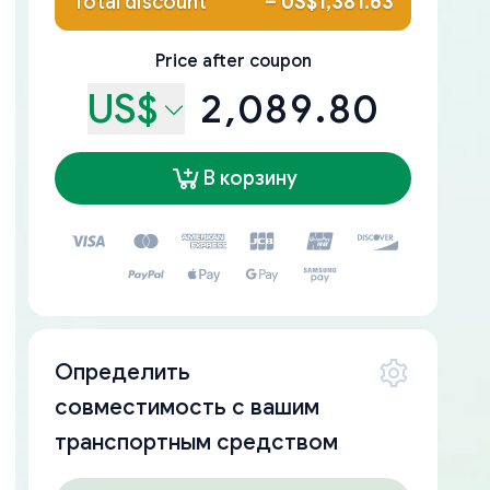
Total discount
–
US$1,381.63
Price after coupon
US$
2,089.80
В корзину
Определить
совместимость с вашим
транспортным средством