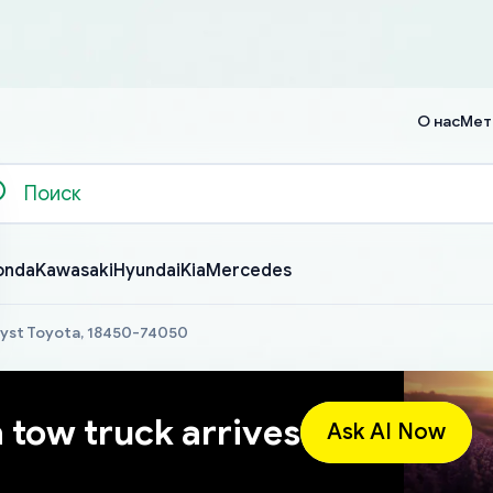
О нас
Мет
onda
Kawasaki
Hyundai
Kia
Mercedes
lyst Toyota, 18450-74050
a tow truck arrives
Ask AI Now