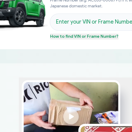
Frame Number (e.g. ACU35-0008791) if it 
Japanese domestic market.
How to find
VIN or Frame Number
?