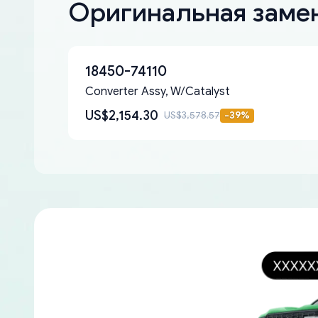
Оригинальная замен
18450-74110
Converter Assy, W/Catalyst
US$2,154.30
US$3,578.57
-
39
%