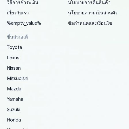
promptly. Will 100% be returning to order parts
วิธีการชำระเงิน
นโยบายการคืนสินค้า
have ordered from yoshi three times within
19 delays which is understandable, the package
appreciate everything.
mudguards,flares ) area insane good shape for
for my car in the future.
2022. The first two orders were received timely
is packed well! More so, I am genuinely happy
my VDJ79, thank you yoshi, for caring
เกี่ยวกับเรา
นโยบายความเป็นส่วนตัว
and with no problems. The third order was not
about the updates whether the item I added to
packaging and also because i can look for all
%empty_value%
ข้อกำหนดและเงื่อนไข
received at all. According to yoshi's shipper, the
my cart is available or not. It's hassle free, I've
parts needed for upgrading from LX to VX
parcel was lost somewhere within the U.S.
had troubles on my previous orders but they
toyota!.
ชิ้นส่วนแท้
Postal System so, it was not yoshi's fault. A
refunded it full, quickly, to my bank account
Toyota
replacement order was shipped and received.
and giving me updates.
The only reason for giving them 4 stars instead
Lexus
of 5 was the length of time and effort that it
Nissan
took to convince them to send a replacement
Mitsubishi
order.
Mazda
Yamaha
Suzuki
Honda