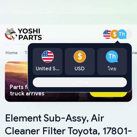
$
Th
Home
Toyota Genuine Parts
Element Sub-Assy, Air Cleane
$
Th
United States
USD
ไทย
Okay
Parts found faster than a tow
Ask AI Now
truck arrives
Element Sub-Assy, Air
Cleaner Filter Toyota, 17801-