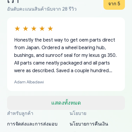
เรา
จาก 5
อันดับคะแนนสินค้านับจาก 28 รีวิว
Honestly the best way to get oem parts direct
from Japan. Ordered a wheel bearing hub,
bushings, and sunroof seal for my lexus gs 350.
All parts came neatly packaged and all parts
were as described. Saved a couple hundred
bucks too even with the shipping charge to the
Adam Albadawi
US from Japan. They take about a week to ship
but once they ship it’s at your front door within
a matter of days. Very professional company as
แสดงทั้งหมด
well, I forgot to add my apartment number in
สำหรับลูกค้า
นโยบาย
Thank you, yoshiparts.com for the responsive
OEM parts at prices that nobody else can beat.
Basically, this is my 6th time ordering parts for
All genuine oem parts all in perfect condition I
I am so shocked at good time, all just because
my address and contacted them with the
South Guam
P. Ginez
EDZ
Jay W
YANAN RAMIREZ GONZALEZ
customer service and for being a reliable
Fast shipping to USA… I’m happy!
my XRs (which is hard to find these days). Item
have told everyone about this site very reliable
needed parts for making my cars more
การจัดส่งและการส่งมอบ
นโยบายการคืนเงิน
correct information. They updated my address
source of parts for my older 1994 Toyota. I
shipped immediately and aside from the covid-
and they came extremely fast . Thanks
enjoyable and change look and feel (