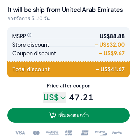
It will be ship from
United Arab Emirates
การจัดการ 5...10 วัน
MSRP
US$88.88
Store discount
–
US$32.00
Coupon discount
–
US$9.67
Total discount
–
US$41.67
Price after coupon
US$
47.21
เพิ่มลงตะกร้า