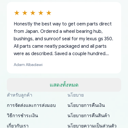
Honestly the best way to get oem parts direct
from Japan. Ordered a wheel bearing hub,
bushings, and sunroof seal for my lexus gs 350.
All parts came neatly packaged and all parts
were as described. Saved a couple hundred
bucks too even with the shipping charge to the
Adam Albadawi
US from Japan. They take about a week to ship
but once they ship it’s at your front door within
a matter of days. Very professional company as
แสดงทั้งหมด
well, I forgot to add my apartment number in
สำหรับลูกค้า
นโยบาย
Thank you, yoshiparts.com for the responsive
OEM parts at prices that nobody else can beat.
Basically, this is my 6th time ordering parts for
All genuine oem parts all in perfect condition I
I am so shocked at good time, all just because
my address and contacted them with the
South Guam
P. Ginez
EDZ
Jay W
YANAN RAMIREZ GONZALEZ
customer service and for being a reliable
Fast shipping to USA… I’m happy!
my XRs (which is hard to find these days). Item
have told everyone about this site very reliable
needed parts for making my cars more
การจัดส่งและการส่งมอบ
นโยบายการคืนเงิน
correct information. They updated my address
source of parts for my older 1994 Toyota. I
shipped immediately and aside from the covid-
and they came extremely fast . Thanks
enjoyable and change look and feel (
promptly. Will 100% be returning to order parts
วิธีการชำระเงิน
นโยบายการคืนสินค้า
have ordered from yoshi three times within
19 delays which is understandable, the package
appreciate everything.
mudguards,flares ) area insane good shape for
for my car in the future.
2022. The first two orders were received timely
is packed well! More so, I am genuinely happy
my VDJ79, thank you yoshi, for caring
เกี่ยวกับเรา
นโยบายความเป็นส่วนตัว