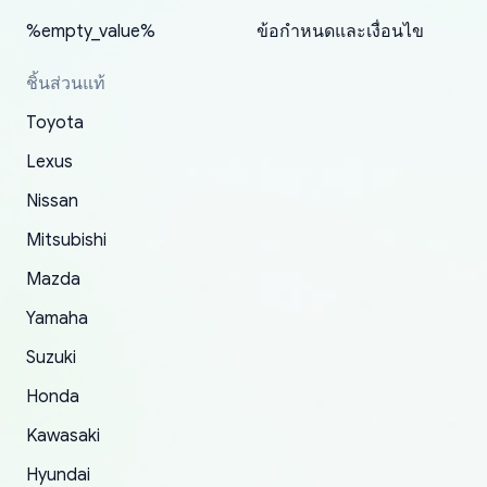
and with no problems. The third order was not
about the updates whether the item I added to
packaging and also because i can look for all
%empty_value%
ข้อกำหนดและเงื่อนไข
received at all. According to yoshi's shipper, the
my cart is available or not. It's hassle free, I've
parts needed for upgrading from LX to VX
parcel was lost somewhere within the U.S.
had troubles on my previous orders but they
toyota!.
ชิ้นส่วนแท้
Postal System so, it was not yoshi's fault. A
refunded it full, quickly, to my bank account
Toyota
replacement order was shipped and received.
and giving me updates.
The only reason for giving them 4 stars instead
Lexus
of 5 was the length of time and effort that it
Nissan
took to convince them to send a replacement
Mitsubishi
order.
Mazda
Yamaha
Suzuki
Honda
Kawasaki
Hyundai