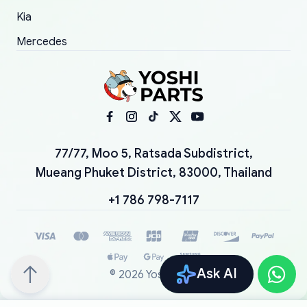
Kia
Mercedes
77/77, Moo 5, Ratsada Subdistrict,
Mueang Phuket District, 83000, Thailand
+1 786 798-7117
Ask AI
©
2026
YoshiParts