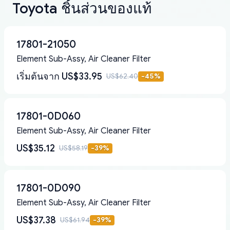
Toyota ชิ้นส่วนของแท้
17801-21050
Element Sub-Assy, Air Cleaner Filter
เริ่มต้นจาก
US$33.95
US$62.40
-
45
%
17801-0D060
Element Sub-Assy, Air Cleaner Filter
US$35.12
US$58.19
-
39
%
17801-0D090
Element Sub-Assy, Air Cleaner Filter
US$37.38
US$61.94
-
39
%