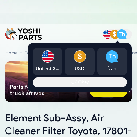
$
Th
Home
Toyota Genuine Parts
Element Sub-Assy, Air Clean
$
Th
United States
USD
ไทย
Okay
Parts found faster than a tow
Ask AI Now
truck arrives
Element Sub-Assy, Air
Cleaner Filter Toyota, 17801-