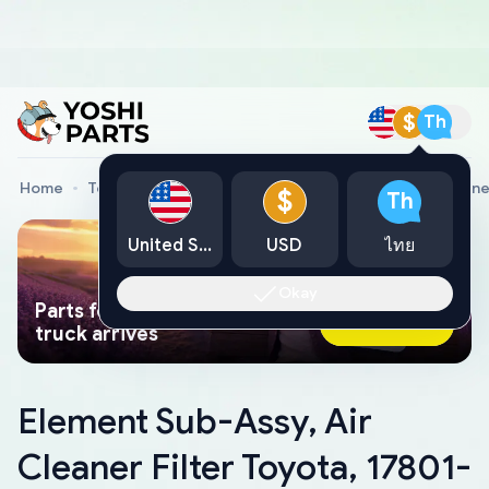
$
Th
Home
Toyota Genuine Parts
Element Sub-Assy, Air Cleane
$
Th
United States
USD
ไทย
Okay
Parts found faster than a tow
Ask AI Now
truck arrives
Element Sub-Assy, Air
Cleaner Filter Toyota, 17801-