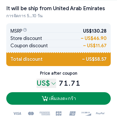
It will be ship from
United Arab Emirates
การจัดการ 5...10 วัน
MSRP
US$130.28
Store discount
–
US$46.90
Coupon discount
–
US$11.67
Total discount
–
US$58.57
Price after coupon
US$
71.71
เพิ่มลงตะกร้า