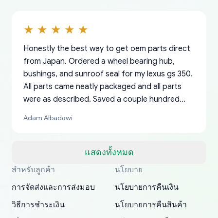
Honestly the best way to get oem parts direct
from Japan. Ordered a wheel bearing hub,
bushings, and sunroof seal for my lexus gs 350.
All parts came neatly packaged and all parts
were as described. Saved a couple hundred
bucks too even with the shipping charge to the
Adam Albadawi
US from Japan. They take about a week to ship
but once they ship it’s at your front door within
a matter of days. Very professional company as
แสดงทั้งหมด
well, I forgot to add my apartment number in
สำหรับลูกค้า
นโยบาย
Thank you, yoshiparts.com for the responsive
OEM parts at prices that nobody else can beat.
Basically, this is my 6th time ordering parts for
All genuine oem parts all in perfect condition I
I am so shocked at good time, all just because
my address and contacted them with the
South Guam
P. Ginez
EDZ
Jay W
YANAN RAMIREZ GONZALEZ
customer service and for being a reliable
Fast shipping to USA… I’m happy!
my XRs (which is hard to find these days). Item
have told everyone about this site very reliable
needed parts for making my cars more
การจัดส่งและการส่งมอบ
นโยบายการคืนเงิน
correct information. They updated my address
source of parts for my older 1994 Toyota. I
shipped immediately and aside from the covid-
and they came extremely fast . Thanks
enjoyable and change look and feel (
promptly. Will 100% be returning to order parts
วิธีการชำระเงิน
นโยบายการคืนสินค้า
have ordered from yoshi three times within
19 delays which is understandable, the package
appreciate everything.
mudguards,flares ) area insane good shape for
for my car in the future.