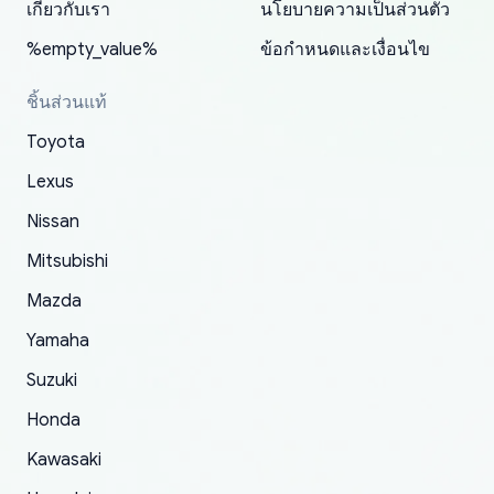
2022. The first two orders were received timely
is packed well! More so, I am genuinely happy
my VDJ79, thank you yoshi, for caring
เกี่ยวกับเรา
นโยบายความเป็นส่วนตัว
and with no problems. The third order was not
about the updates whether the item I added to
packaging and also because i can look for all
%empty_value%
ข้อกำหนดและเงื่อนไข
received at all. According to yoshi's shipper, the
my cart is available or not. It's hassle free, I've
parts needed for upgrading from LX to VX
parcel was lost somewhere within the U.S.
had troubles on my previous orders but they
toyota!.
ชิ้นส่วนแท้
Postal System so, it was not yoshi's fault. A
refunded it full, quickly, to my bank account
Toyota
replacement order was shipped and received.
and giving me updates.
The only reason for giving them 4 stars instead
Lexus
of 5 was the length of time and effort that it
Nissan
took to convince them to send a replacement
Mitsubishi
order.
Mazda
Yamaha
Suzuki
Honda
Kawasaki