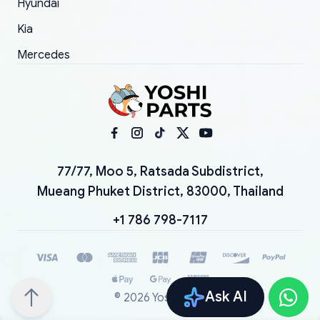
Hyundai
Kia
Mercedes
77/77, Moo 5, Ratsada Subdistrict,
Mueang Phuket District, 83000, Thailand
+1 786 798-7117
Ask AI
©
2026
YoshiParts