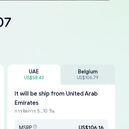
07
UAE
Belgium
US$58.43
US$106.79
It will be ship from
United Arab
Emirates
การจัดการ 5...10 วัน
MSRP
US$106.16