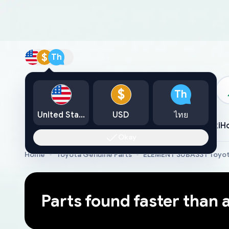
$
Th
แคตตาล็อก
$
Th
United States
USD
ไทย
Toyota
Lexus
Nissan
Mazda
Mitsubishi
Yamaha
Suzuki
H
Okay
Home
Toyota Genuine Parts
ELEMENT SUBASSY Toyot
Parts found faster than 