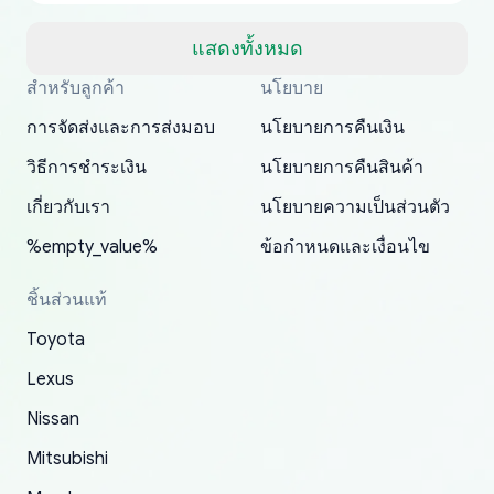
but once they ship it’s at your front door within
a matter of days. Very professional company as
แสดงทั้งหมด
well, I forgot to add my apartment number in
สำหรับลูกค้า
นโยบาย
Thank you, yoshiparts.com for the responsive
OEM parts at prices that nobody else can beat.
Basically, this is my 6th time ordering parts for
All genuine oem parts all in perfect condition I
I am so shocked at good time, all just because
my address and contacted them with the
South Guam
P. Ginez
EDZ
Jay W
YANAN RAMIREZ GONZALEZ
customer service and for being a reliable
Fast shipping to USA… I’m happy!
my XRs (which is hard to find these days). Item
have told everyone about this site very reliable
needed parts for making my cars more
การจัดส่งและการส่งมอบ
นโยบายการคืนเงิน
correct information. They updated my address
source of parts for my older 1994 Toyota. I
shipped immediately and aside from the covid-
and they came extremely fast . Thanks
enjoyable and change look and feel (
promptly. Will 100% be returning to order parts
วิธีการชำระเงิน
นโยบายการคืนสินค้า
have ordered from yoshi three times within
19 delays which is understandable, the package
appreciate everything.
mudguards,flares ) area insane good shape for
for my car in the future.
2022. The first two orders were received timely
is packed well! More so, I am genuinely happy
my VDJ79, thank you yoshi, for caring
เกี่ยวกับเรา
นโยบายความเป็นส่วนตัว
and with no problems. The third order was not
about the updates whether the item I added to
packaging and also because i can look for all
%empty_value%
ข้อกำหนดและเงื่อนไข
received at all. According to yoshi's shipper, the
my cart is available or not. It's hassle free, I've
parts needed for upgrading from LX to VX
parcel was lost somewhere within the U.S.
had troubles on my previous orders but they
toyota!.
ชิ้นส่วนแท้
Postal System so, it was not yoshi's fault. A
refunded it full, quickly, to my bank account
Toyota
replacement order was shipped and received.
and giving me updates.
The only reason for giving them 4 stars instead
Lexus
of 5 was the length of time and effort that it
Nissan
took to convince them to send a replacement
Mitsubishi
order.