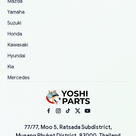
Mazda
Yamaha
Suzuki
Honda
Kawasaki
Hyundai
Kia
Mercedes
77/77, Moo 5, Ratsada Subdistrict,
Mueang Phuket District, 83000, Thailand