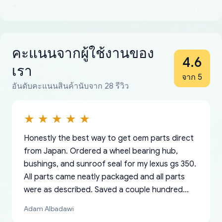
คะแนนจากผู้ใช้งานของ
4.6
เรา
จาก 5
อันดับคะแนนสินค้านับจาก 28 รีวิว
Honestly the best way to get oem parts direct
from Japan. Ordered a wheel bearing hub,
bushings, and sunroof seal for my lexus gs 350.
All parts came neatly packaged and all parts
were as described. Saved a couple hundred
bucks too even with the shipping charge to the
Adam Albadawi
US from Japan. They take about a week to ship