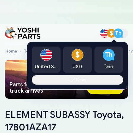
$
Th
Home
Toyota Genuine Parts
ELEMENT SUBASSY Toyota, 1
$
Th
United States
USD
ไทย
Okay
Parts found faster than a tow
Ask AI Now
truck arrives
ELEMENT SUBASSY Toyota,
17801AZA17