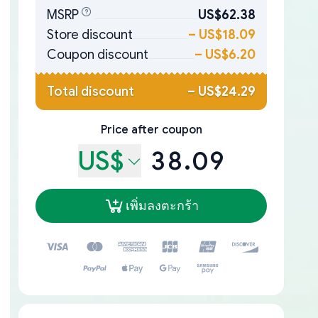
MSRP
US$62.38
Store discount
–
US$18.09
Coupon discount
–
US$6.20
Total discount
–
US$24.29
Price after coupon
US$
38.09
เพิ่มลงตะกร้า