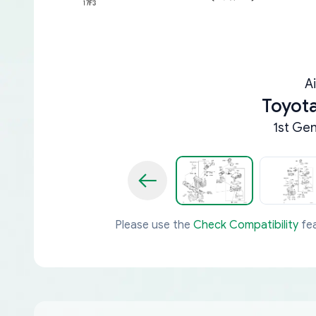
A
Toyot
1st Ge
Please use the
Check Compatibility
fea