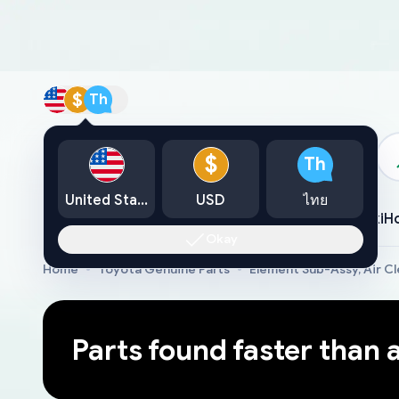
$
Th
แคตตาล็อก
$
Th
United States
USD
ไทย
Toyota
Lexus
Nissan
Mazda
Mitsubishi
Yamaha
Suzuki
H
Okay
Home
Toyota Genuine Parts
Element Sub-Assy, Air Cl
Parts found faster than 