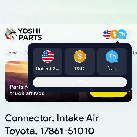
$
Th
Home
Toyota Genuine Parts
Connector, Intake Air Toyota
$
Th
United States
USD
ไทย
Okay
Parts found faster than a tow
Ask AI Now
truck arrives
Connector, Intake Air
Toyota, 17861-51010