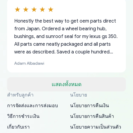
Honestly the best way to get oem parts direct
from Japan. Ordered a wheel bearing hub,
bushings, and sunroof seal for my lexus gs 350.
All parts came neatly packaged and all parts
were as described. Saved a couple hundred
bucks too even with the shipping charge to the
Adam Albadawi
US from Japan. They take about a week to ship
but once they ship it’s at your front door within
a matter of days. Very professional company as
แสดงทั้งหมด
well, I forgot to add my apartment number in
สำหรับลูกค้า
นโยบาย
Thank you, yoshiparts.com for the responsive
OEM parts at prices that nobody else can beat.
Basically, this is my 6th time ordering parts for
All genuine oem parts all in perfect condition I
I am so shocked at good time, all just because
my address and contacted them with the
South Guam
P. Ginez
EDZ
Jay W
YANAN RAMIREZ GONZALEZ
customer service and for being a reliable
Fast shipping to USA… I’m happy!
my XRs (which is hard to find these days). Item
have told everyone about this site very reliable
needed parts for making my cars more
การจัดส่งและการส่งมอบ
นโยบายการคืนเงิน
correct information. They updated my address
source of parts for my older 1994 Toyota. I
shipped immediately and aside from the covid-
and they came extremely fast . Thanks
enjoyable and change look and feel (
promptly. Will 100% be returning to order parts
วิธีการชำระเงิน
นโยบายการคืนสินค้า
have ordered from yoshi three times within
19 delays which is understandable, the package
appreciate everything.
mudguards,flares ) area insane good shape for
for my car in the future.
2022. The first two orders were received timely
is packed well! More so, I am genuinely happy
my VDJ79, thank you yoshi, for caring
เกี่ยวกับเรา
นโยบายความเป็นส่วนตัว