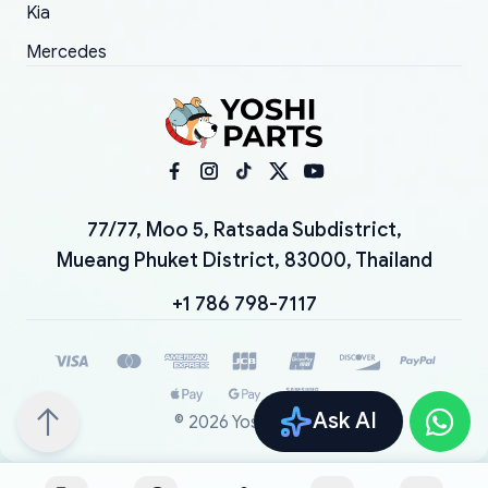
Kia
Mercedes
77/77, Moo 5, Ratsada Subdistrict,
Mueang Phuket District, 83000, Thailand
+1 786 798-7117
Ask AI
©
2026
YoshiParts