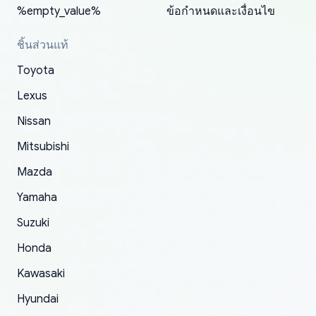
and with no problems. The third order was not
about the updates whether the item I added to
packaging and also because i can look for all
%empty_value%
ข้อกำหนดและเงื่อนไข
received at all. According to yoshi's shipper, the
my cart is available or not. It's hassle free, I've
parts needed for upgrading from LX to VX
parcel was lost somewhere within the U.S.
had troubles on my previous orders but they
toyota!.
ชิ้นส่วนแท้
Postal System so, it was not yoshi's fault. A
refunded it full, quickly, to my bank account
Toyota
replacement order was shipped and received.
and giving me updates.
The only reason for giving them 4 stars instead
Lexus
of 5 was the length of time and effort that it
Nissan
took to convince them to send a replacement
Mitsubishi
order.
Mazda
Yamaha
Suzuki
Honda
Kawasaki
Hyundai