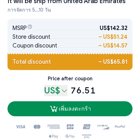
It will be ship from
United Arab Emirates
การจัดการ 5...10 วัน
MSRP
US$142.32
Store discount
–
US$51.24
Coupon discount
–
US$14.57
Total discount
–
US$65.81
Price after coupon
US$
76.51
เพิ่มลงตะกร้า