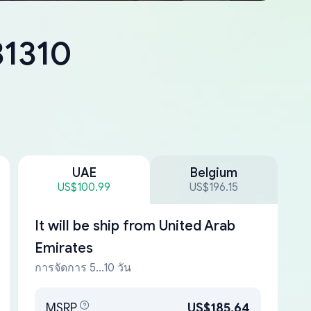
31310
UAE
Belgium
US$100.99
US$196.15
It will be ship from
United Arab
Emirates
การจัดการ 5...10 วัน
MSRP
US$185.64