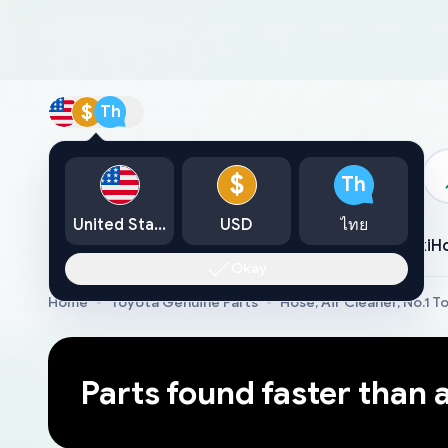
$
Th
แคตตาล็อก
$
Th
United States
USD
ไทย
Toyota
Lexus
Nissan
Mazda
Mitsubishi
Yamaha
Suzuki
H
Okay
Home
Toyota Genuine Parts
Hose, Air Cleaner, No.1 T
Parts found faster than 