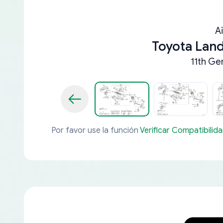
A
Toyota Lan
11th Ge
Por favor use la función
Verificar Compatibilid