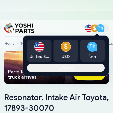
$
Th
Home
Toyota Genuine Parts
Resonator, Intake Air Toyot
$
Th
United States
USD
ไทย
Okay
Parts found faster than a tow
Ask AI Now
truck arrives
Resonator, Intake Air Toyota,
17893-30070