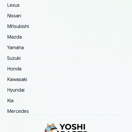
The only reason for giving them 4 stars instead
Lexus
of 5 was the length of time and effort that it
Nissan
took to convince them to send a replacement
Mitsubishi
order.
Mazda
Yamaha
Suzuki
Honda
Kawasaki
Hyundai
Kia
Mercedes