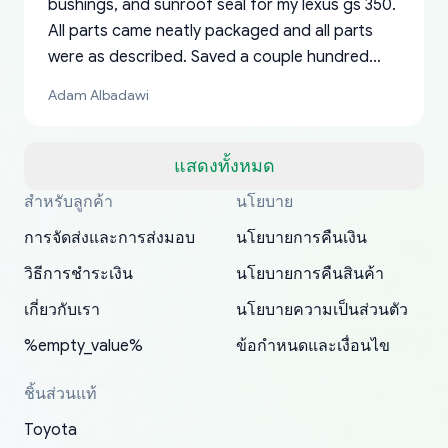
bushings, and sunroof seal for my lexus gs 350.
All parts came neatly packaged and all parts
were as described. Saved a couple hundred
bucks too even with the shipping charge to the
Adam Albadawi
US from Japan. They take about a week to ship
but once they ship it’s at your front door within
a matter of days. Very professional company as
แสดงทั้งหมด
well, I forgot to add my apartment number in
สำหรับลูกค้า
นโยบาย
Thank you, yoshiparts.com for the responsive
OEM parts at prices that nobody else can beat.
Basically, this is my 6th time ordering parts for
All genuine oem parts all in perfect condition I
I am so shocked at good time, all just because
my address and contacted them with the
South Guam
P. Ginez
EDZ
Jay W
YANAN RAMIREZ GONZALEZ
customer service and for being a reliable
Fast shipping to USA… I’m happy!
my XRs (which is hard to find these days). Item
have told everyone about this site very reliable
needed parts for making my cars more
การจัดส่งและการส่งมอบ
นโยบายการคืนเงิน
correct information. They updated my address
source of parts for my older 1994 Toyota. I
shipped immediately and aside from the covid-
and they came extremely fast . Thanks
enjoyable and change look and feel (
promptly. Will 100% be returning to order parts
วิธีการชำระเงิน
นโยบายการคืนสินค้า
have ordered from yoshi three times within
19 delays which is understandable, the package
appreciate everything.
mudguards,flares ) area insane good shape for
for my car in the future.
2022. The first two orders were received timely
is packed well! More so, I am genuinely happy
my VDJ79, thank you yoshi, for caring
เกี่ยวกับเรา
นโยบายความเป็นส่วนตัว
and with no problems. The third order was not
about the updates whether the item I added to
packaging and also because i can look for all
%empty_value%
ข้อกำหนดและเงื่อนไข
received at all. According to yoshi's shipper, the
my cart is available or not. It's hassle free, I've
parts needed for upgrading from LX to VX
parcel was lost somewhere within the U.S.
had troubles on my previous orders but they
toyota!.
ชิ้นส่วนแท้
Postal System so, it was not yoshi's fault. A
refunded it full, quickly, to my bank account
Toyota
replacement order was shipped and received.
and giving me updates.