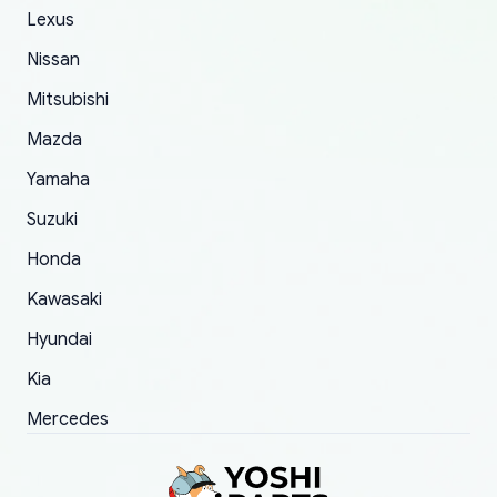
The only reason for giving them 4 stars instead
Lexus
of 5 was the length of time and effort that it
Nissan
took to convince them to send a replacement
Mitsubishi
order.
Mazda
Yamaha
Suzuki
Honda
Kawasaki
Hyundai
Kia
Mercedes