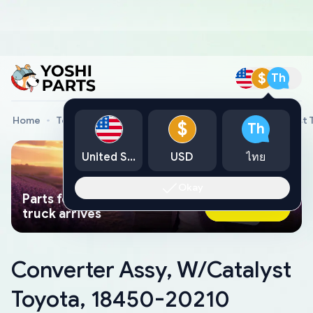
$
Th
Home
Toyota Genuine Parts
Converter Assy, W/Catalyst 
$
Th
United States
USD
ไทย
Okay
Parts found faster than a tow
Ask AI Now
truck arrives
Converter Assy, W/Catalyst
Toyota, 18450-20210