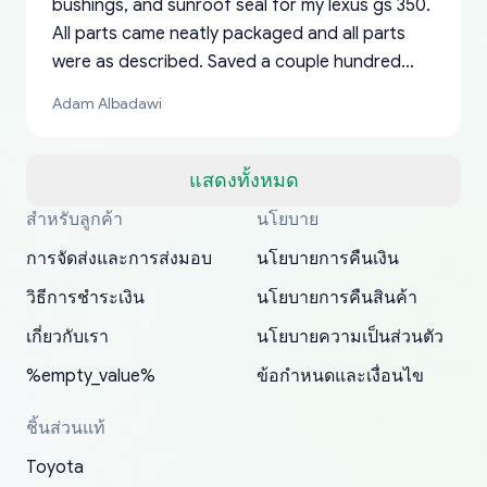
bushings, and sunroof seal for my lexus gs 350.
All parts came neatly packaged and all parts
were as described. Saved a couple hundred
bucks too even with the shipping charge to the
Adam Albadawi
US from Japan. They take about a week to ship
but once they ship it’s at your front door within
a matter of days. Very professional company as
แสดงทั้งหมด
well, I forgot to add my apartment number in
สำหรับลูกค้า
นโยบาย
Thank you, yoshiparts.com for the responsive
OEM parts at prices that nobody else can beat.
Basically, this is my 6th time ordering parts for
All genuine oem parts all in perfect condition I
I am so shocked at good time, all just because
my address and contacted them with the
South Guam
P. Ginez
EDZ
Jay W
YANAN RAMIREZ GONZALEZ
customer service and for being a reliable
Fast shipping to USA… I’m happy!
my XRs (which is hard to find these days). Item
have told everyone about this site very reliable
needed parts for making my cars more
การจัดส่งและการส่งมอบ
นโยบายการคืนเงิน
correct information. They updated my address
source of parts for my older 1994 Toyota. I
shipped immediately and aside from the covid-
and they came extremely fast . Thanks
enjoyable and change look and feel (
promptly. Will 100% be returning to order parts
วิธีการชำระเงิน
นโยบายการคืนสินค้า
have ordered from yoshi three times within
19 delays which is understandable, the package
appreciate everything.
mudguards,flares ) area insane good shape for
for my car in the future.
2022. The first two orders were received timely
is packed well! More so, I am genuinely happy
my VDJ79, thank you yoshi, for caring
เกี่ยวกับเรา
นโยบายความเป็นส่วนตัว
and with no problems. The third order was not
about the updates whether the item I added to
packaging and also because i can look for all
%empty_value%
ข้อกำหนดและเงื่อนไข
received at all. According to yoshi's shipper, the
my cart is available or not. It's hassle free, I've
parts needed for upgrading from LX to VX
parcel was lost somewhere within the U.S.
had troubles on my previous orders but they
toyota!.
ชิ้นส่วนแท้
Postal System so, it was not yoshi's fault. A
refunded it full, quickly, to my bank account
Toyota
replacement order was shipped and received.
and giving me updates.