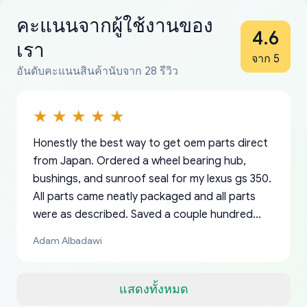
คะแนนจากผู้ใช้งานของ
4.6
เรา
จาก 5
อันดับคะแนนสินค้านับจาก 28 รีวิว
Honestly the best way to get oem parts direct
from Japan. Ordered a wheel bearing hub,
bushings, and sunroof seal for my lexus gs 350.
All parts came neatly packaged and all parts
were as described. Saved a couple hundred
bucks too even with the shipping charge to the
Adam Albadawi
US from Japan. They take about a week to ship
but once they ship it’s at your front door within
a matter of days. Very professional company as
แสดงทั้งหมด
well, I forgot to add my apartment number in