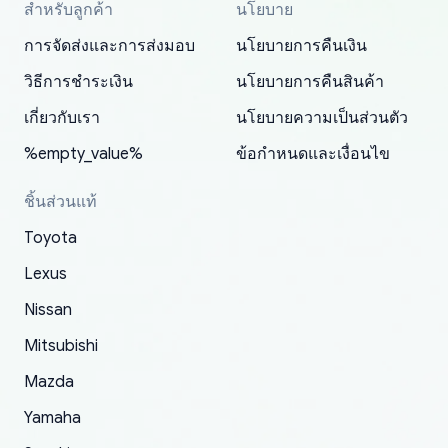
สำหรับลูกค้า
นโยบาย
Thank you, yoshiparts.com for the responsive
OEM parts at prices that nobody else can beat.
Basically, this is my 6th time ordering parts for
All genuine oem parts all in perfect condition I
I am so shocked at good time, all just because
my address and contacted them with the
South Guam
P. Ginez
EDZ
Jay W
YANAN RAMIREZ GONZALEZ
customer service and for being a reliable
Fast shipping to USA… I’m happy!
my XRs (which is hard to find these days). Item
have told everyone about this site very reliable
needed parts for making my cars more
การจัดส่งและการส่งมอบ
นโยบายการคืนเงิน
correct information. They updated my address
source of parts for my older 1994 Toyota. I
shipped immediately and aside from the covid-
and they came extremely fast . Thanks
enjoyable and change look and feel (
promptly. Will 100% be returning to order parts
วิธีการชำระเงิน
นโยบายการคืนสินค้า
have ordered from yoshi three times within
19 delays which is understandable, the package
appreciate everything.
mudguards,flares ) area insane good shape for
for my car in the future.
2022. The first two orders were received timely
is packed well! More so, I am genuinely happy
my VDJ79, thank you yoshi, for caring
เกี่ยวกับเรา
นโยบายความเป็นส่วนตัว
and with no problems. The third order was not
about the updates whether the item I added to
packaging and also because i can look for all
%empty_value%
ข้อกำหนดและเงื่อนไข
received at all. According to yoshi's shipper, the
my cart is available or not. It's hassle free, I've
parts needed for upgrading from LX to VX
parcel was lost somewhere within the U.S.
had troubles on my previous orders but they
toyota!.
ชิ้นส่วนแท้
Postal System so, it was not yoshi's fault. A
refunded it full, quickly, to my bank account
Toyota
replacement order was shipped and received.
and giving me updates.
The only reason for giving them 4 stars instead
Lexus
of 5 was the length of time and effort that it
Nissan
took to convince them to send a replacement
Mitsubishi
order.
Mazda
Yamaha