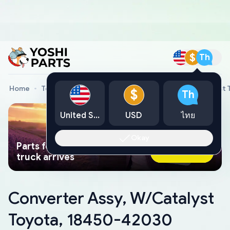
$
Th
Home
Toyota Genuine Parts
Converter Assy, W/Catalyst
$
Th
United States
USD
ไทย
Okay
Parts found faster than a tow
Ask AI Now
truck arrives
Converter Assy, W/Catalyst
Toyota, 18450-42030