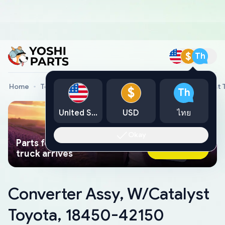
$
Th
Home
Toyota Genuine Parts
Converter Assy, W/Catalyst 
$
Th
United States
USD
ไทย
Okay
Parts found faster than a tow
Ask AI Now
truck arrives
Converter Assy, W/Catalyst
Toyota, 18450-42150