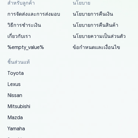
สำหรับลูกค้า
นโยบาย
Thank you, yoshiparts.com for the responsive
OEM parts at prices that nobody else can beat.
Basically, this is my 6th time ordering parts for
All genuine oem parts all in perfect condition I
I am so shocked at good time, all just because
my address and contacted them with the
South Guam
P. Ginez
EDZ
Jay W
YANAN RAMIREZ GONZALEZ
customer service and for being a reliable
Fast shipping to USA… I’m happy!
my XRs (which is hard to find these days). Item
have told everyone about this site very reliable
needed parts for making my cars more
การจัดส่งและการส่งมอบ
นโยบายการคืนเงิน
correct information. They updated my address
source of parts for my older 1994 Toyota. I
shipped immediately and aside from the covid-
and they came extremely fast . Thanks
enjoyable and change look and feel (
promptly. Will 100% be returning to order parts
วิธีการชำระเงิน
นโยบายการคืนสินค้า
have ordered from yoshi three times within
19 delays which is understandable, the package
appreciate everything.
mudguards,flares ) area insane good shape for
for my car in the future.
2022. The first two orders were received timely
is packed well! More so, I am genuinely happy
my VDJ79, thank you yoshi, for caring
เกี่ยวกับเรา
นโยบายความเป็นส่วนตัว
and with no problems. The third order was not
about the updates whether the item I added to
packaging and also because i can look for all
%empty_value%
ข้อกำหนดและเงื่อนไข
received at all. According to yoshi's shipper, the
my cart is available or not. It's hassle free, I've
parts needed for upgrading from LX to VX
parcel was lost somewhere within the U.S.
had troubles on my previous orders but they
toyota!.
ชิ้นส่วนแท้
Postal System so, it was not yoshi's fault. A
refunded it full, quickly, to my bank account
Toyota
replacement order was shipped and received.
and giving me updates.
The only reason for giving them 4 stars instead
Lexus
of 5 was the length of time and effort that it
Nissan
took to convince them to send a replacement
Mitsubishi
order.
Mazda
Yamaha