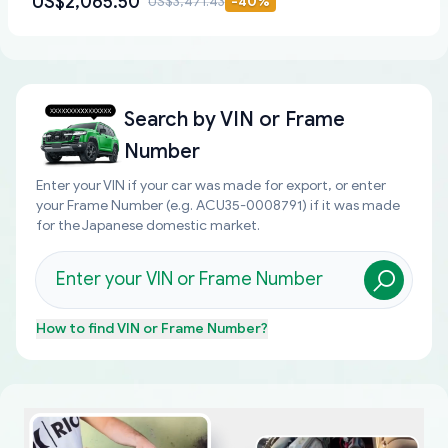
US$2,065.50
US$3,471.43
-
40
%
Search by
VIN or Frame
Number
Enter your VIN if your car was made for export, or enter
your Frame Number (e.g. ACU35-0008791) if it was made
for the Japanese domestic market.
How to find
VIN or Frame Number
?