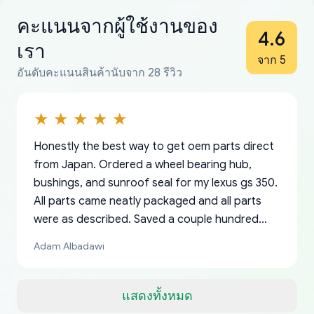
คะแนนจากผู้ใช้งานของ
4.6
เรา
จาก 5
อันดับคะแนนสินค้านับจาก 28 รีวิว
Honestly the best way to get oem parts direct
from Japan. Ordered a wheel bearing hub,
bushings, and sunroof seal for my lexus gs 350.
All parts came neatly packaged and all parts
were as described. Saved a couple hundred
bucks too even with the shipping charge to the
Adam Albadawi
US from Japan. They take about a week to ship
but once they ship it’s at your front door within
a matter of days. Very professional company as
แสดงทั้งหมด
well, I forgot to add my apartment number in