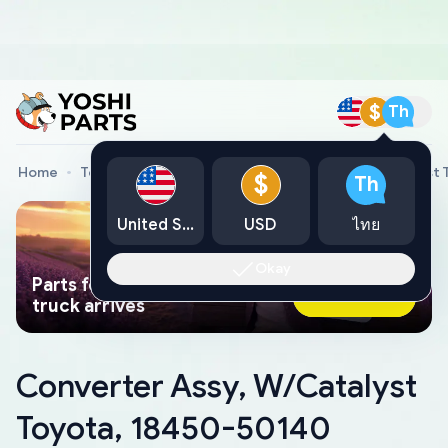
$
Th
Home
Toyota Genuine Parts
Converter Assy, W/Catalyst
$
Th
United States
USD
ไทย
Okay
Parts found faster than a tow
Ask AI Now
truck arrives
Converter Assy, W/Catalyst
Toyota, 18450-50140