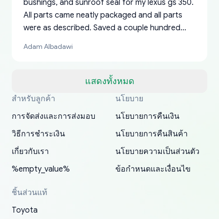
bushings, and sunroof seal for my lexus gs 350.
All parts came neatly packaged and all parts
were as described. Saved a couple hundred
bucks too even with the shipping charge to the
Adam Albadawi
US from Japan. They take about a week to ship
but once they ship it’s at your front door within
a matter of days. Very professional company as
แสดงทั้งหมด
well, I forgot to add my apartment number in
สำหรับลูกค้า
นโยบาย
Thank you, yoshiparts.com for the responsive
OEM parts at prices that nobody else can beat.
Basically, this is my 6th time ordering parts for
All genuine oem parts all in perfect condition I
I am so shocked at good time, all just because
my address and contacted them with the
South Guam
P. Ginez
EDZ
Jay W
YANAN RAMIREZ GONZALEZ
customer service and for being a reliable
Fast shipping to USA… I’m happy!
my XRs (which is hard to find these days). Item
have told everyone about this site very reliable
needed parts for making my cars more
การจัดส่งและการส่งมอบ
นโยบายการคืนเงิน
correct information. They updated my address
source of parts for my older 1994 Toyota. I
shipped immediately and aside from the covid-
and they came extremely fast . Thanks
enjoyable and change look and feel (
promptly. Will 100% be returning to order parts
วิธีการชำระเงิน
นโยบายการคืนสินค้า
have ordered from yoshi three times within
19 delays which is understandable, the package
appreciate everything.
mudguards,flares ) area insane good shape for
for my car in the future.
2022. The first two orders were received timely
is packed well! More so, I am genuinely happy
my VDJ79, thank you yoshi, for caring
เกี่ยวกับเรา
นโยบายความเป็นส่วนตัว
and with no problems. The third order was not
about the updates whether the item I added to
packaging and also because i can look for all
%empty_value%
ข้อกำหนดและเงื่อนไข
received at all. According to yoshi's shipper, the
my cart is available or not. It's hassle free, I've
parts needed for upgrading from LX to VX
parcel was lost somewhere within the U.S.
had troubles on my previous orders but they
toyota!.
ชิ้นส่วนแท้
Postal System so, it was not yoshi's fault. A
refunded it full, quickly, to my bank account
Toyota
replacement order was shipped and received.
and giving me updates.