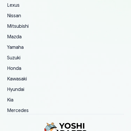
The only reason for giving them 4 stars instead
Lexus
of 5 was the length of time and effort that it
Nissan
took to convince them to send a replacement
Mitsubishi
order.
Mazda
Yamaha
Suzuki
Honda
Kawasaki
Hyundai
Kia
Mercedes