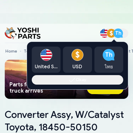
$
Th
Home
Toyota Genuine Parts
Converter Assy, W/Catalyst 
$
Th
United States
USD
ไทย
Okay
Parts found faster than a tow
Ask AI Now
truck arrives
Converter Assy, W/Catalyst
Toyota, 18450-50150