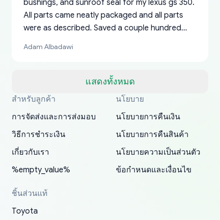
bushings, and sunroof seal for my lexus gs 350.
All parts came neatly packaged and all parts
were as described. Saved a couple hundred
bucks too even with the shipping charge to the
Adam Albadawi
US from Japan. They take about a week to ship
but once they ship it’s at your front door within
a matter of days. Very professional company as
แสดงทั้งหมด
well, I forgot to add my apartment number in
สำหรับลูกค้า
นโยบาย
Thank you, yoshiparts.com for the responsive
OEM parts at prices that nobody else can beat.
Basically, this is my 6th time ordering parts for
All genuine oem parts all in perfect condition I
I am so shocked at good time, all just because
my address and contacted them with the
South Guam
P. Ginez
EDZ
Jay W
YANAN RAMIREZ GONZALEZ
customer service and for being a reliable
Fast shipping to USA… I’m happy!
my XRs (which is hard to find these days). Item
have told everyone about this site very reliable
needed parts for making my cars more
การจัดส่งและการส่งมอบ
นโยบายการคืนเงิน
correct information. They updated my address
source of parts for my older 1994 Toyota. I
shipped immediately and aside from the covid-
and they came extremely fast . Thanks
enjoyable and change look and feel (
promptly. Will 100% be returning to order parts
วิธีการชำระเงิน
นโยบายการคืนสินค้า
have ordered from yoshi three times within
19 delays which is understandable, the package
appreciate everything.
mudguards,flares ) area insane good shape for
for my car in the future.
2022. The first two orders were received timely
is packed well! More so, I am genuinely happy
my VDJ79, thank you yoshi, for caring
เกี่ยวกับเรา
นโยบายความเป็นส่วนตัว
and with no problems. The third order was not
about the updates whether the item I added to
packaging and also because i can look for all
%empty_value%
ข้อกำหนดและเงื่อนไข
received at all. According to yoshi's shipper, the
my cart is available or not. It's hassle free, I've
parts needed for upgrading from LX to VX
parcel was lost somewhere within the U.S.
had troubles on my previous orders but they
toyota!.
ชิ้นส่วนแท้
Postal System so, it was not yoshi's fault. A
refunded it full, quickly, to my bank account
Toyota
replacement order was shipped and received.
and giving me updates.