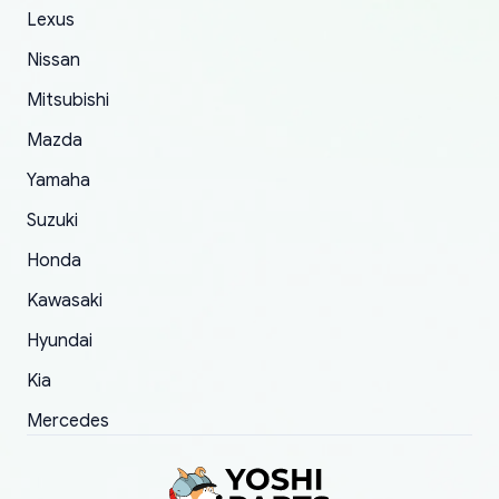
The only reason for giving them 4 stars instead
Lexus
of 5 was the length of time and effort that it
Nissan
took to convince them to send a replacement
Mitsubishi
order.
Mazda
Yamaha
Suzuki
Honda
Kawasaki
Hyundai
Kia
Mercedes