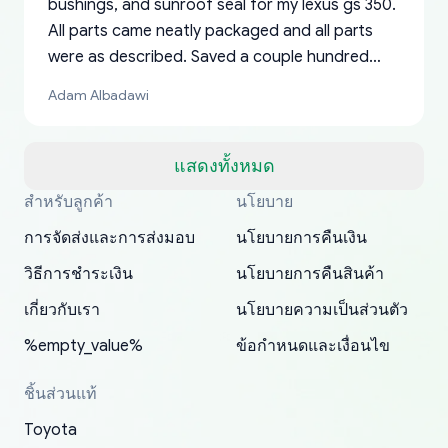
bushings, and sunroof seal for my lexus gs 350.
All parts came neatly packaged and all parts
were as described. Saved a couple hundred
bucks too even with the shipping charge to the
Adam Albadawi
US from Japan. They take about a week to ship
but once they ship it’s at your front door within
a matter of days. Very professional company as
แสดงทั้งหมด
well, I forgot to add my apartment number in
สำหรับลูกค้า
นโยบาย
Thank you, yoshiparts.com for the responsive
OEM parts at prices that nobody else can beat.
Basically, this is my 6th time ordering parts for
All genuine oem parts all in perfect condition I
I am so shocked at good time, all just because
my address and contacted them with the
South Guam
P. Ginez
EDZ
Jay W
YANAN RAMIREZ GONZALEZ
customer service and for being a reliable
Fast shipping to USA… I’m happy!
my XRs (which is hard to find these days). Item
have told everyone about this site very reliable
needed parts for making my cars more
การจัดส่งและการส่งมอบ
นโยบายการคืนเงิน
correct information. They updated my address
source of parts for my older 1994 Toyota. I
shipped immediately and aside from the covid-
and they came extremely fast . Thanks
enjoyable and change look and feel (
promptly. Will 100% be returning to order parts
วิธีการชำระเงิน
นโยบายการคืนสินค้า
have ordered from yoshi three times within
19 delays which is understandable, the package
appreciate everything.
mudguards,flares ) area insane good shape for
for my car in the future.
2022. The first two orders were received timely
is packed well! More so, I am genuinely happy
my VDJ79, thank you yoshi, for caring
เกี่ยวกับเรา
นโยบายความเป็นส่วนตัว
and with no problems. The third order was not
about the updates whether the item I added to
packaging and also because i can look for all
%empty_value%
ข้อกำหนดและเงื่อนไข
received at all. According to yoshi's shipper, the
my cart is available or not. It's hassle free, I've
parts needed for upgrading from LX to VX
parcel was lost somewhere within the U.S.
had troubles on my previous orders but they
toyota!.
ชิ้นส่วนแท้
Postal System so, it was not yoshi's fault. A
refunded it full, quickly, to my bank account
Toyota
replacement order was shipped and received.
and giving me updates.