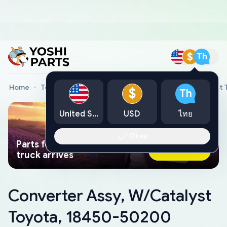
$
Th
Home
Toyota Genuine Parts
Converter Assy, W/Catalyst
$
Th
United States
USD
ไทย
Okay
Parts found faster than a tow
Ask AI Now
truck arrives
Converter Assy, W/Catalyst
Toyota, 18450-50200