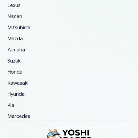
The only reason for giving them 4 stars instead
Lexus
of 5 was the length of time and effort that it
Nissan
took to convince them to send a replacement
Mitsubishi
order.
Mazda
Yamaha
Suzuki
Honda
Kawasaki
Hyundai
Kia
Mercedes