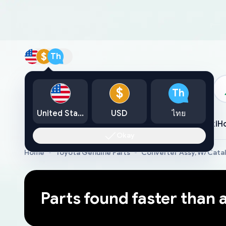
$
Th
แคตตาล็อก
$
Th
United States
USD
ไทย
Toyota
Lexus
Nissan
Mazda
Mitsubishi
Yamaha
Suzuki
H
Okay
Home
Toyota Genuine Parts
Converter Assy, W/Cata
Parts found faster than 