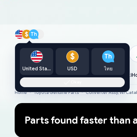
$
Th
แคตตาล็อก
$
Th
United States
USD
ไทย
Toyota
Lexus
Nissan
Mazda
Mitsubishi
Yamaha
Suzuki
H
Okay
Home
Toyota Genuine Parts
Converter Assy, W/Cata
Parts found faster than 