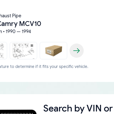
haust Pipe
 Camry MCV10
n • 1990 — 1994
ture to determine if it fits your specific vehicle.
Search by
VIN or