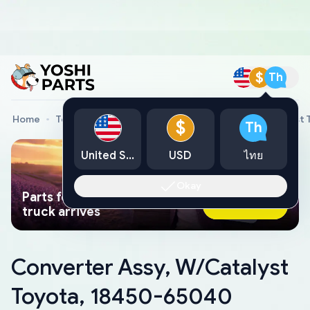
$
Th
Home
Toyota Genuine Parts
Converter Assy, W/Catalyst
$
Th
United States
USD
ไทย
Okay
Parts found faster than a tow
Ask AI Now
truck arrives
Converter Assy, W/Catalyst
Toyota, 18450-65040