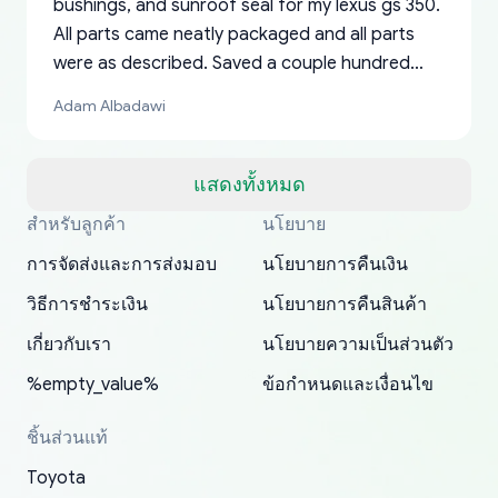
bushings, and sunroof seal for my lexus gs 350.
All parts came neatly packaged and all parts
were as described. Saved a couple hundred
bucks too even with the shipping charge to the
Adam Albadawi
US from Japan. They take about a week to ship
but once they ship it’s at your front door within
a matter of days. Very professional company as
แสดงทั้งหมด
well, I forgot to add my apartment number in
สำหรับลูกค้า
นโยบาย
Thank you, yoshiparts.com for the responsive
OEM parts at prices that nobody else can beat.
Basically, this is my 6th time ordering parts for
All genuine oem parts all in perfect condition I
I am so shocked at good time, all just because
my address and contacted them with the
South Guam
P. Ginez
EDZ
Jay W
YANAN RAMIREZ GONZALEZ
customer service and for being a reliable
Fast shipping to USA… I’m happy!
my XRs (which is hard to find these days). Item
have told everyone about this site very reliable
needed parts for making my cars more
การจัดส่งและการส่งมอบ
นโยบายการคืนเงิน
correct information. They updated my address
source of parts for my older 1994 Toyota. I
shipped immediately and aside from the covid-
and they came extremely fast . Thanks
enjoyable and change look and feel (
promptly. Will 100% be returning to order parts
วิธีการชำระเงิน
นโยบายการคืนสินค้า
have ordered from yoshi three times within
19 delays which is understandable, the package
appreciate everything.
mudguards,flares ) area insane good shape for
for my car in the future.
2022. The first two orders were received timely
is packed well! More so, I am genuinely happy
my VDJ79, thank you yoshi, for caring
เกี่ยวกับเรา
นโยบายความเป็นส่วนตัว
and with no problems. The third order was not
about the updates whether the item I added to
packaging and also because i can look for all
%empty_value%
ข้อกำหนดและเงื่อนไข
received at all. According to yoshi's shipper, the
my cart is available or not. It's hassle free, I've
parts needed for upgrading from LX to VX
parcel was lost somewhere within the U.S.
had troubles on my previous orders but they
toyota!.
ชิ้นส่วนแท้
Postal System so, it was not yoshi's fault. A
refunded it full, quickly, to my bank account
Toyota
replacement order was shipped and received.
and giving me updates.