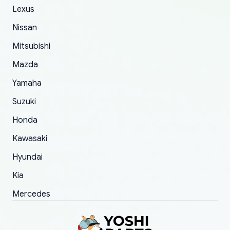
The only reason for giving them 4 stars instead
Lexus
of 5 was the length of time and effort that it
Nissan
took to convince them to send a replacement
Mitsubishi
order.
Mazda
Yamaha
Suzuki
Honda
Kawasaki
Hyundai
Kia
Mercedes