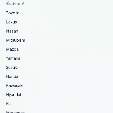
parcel was lost somewhere within the U.S.
had troubles on my previous orders but they
toyota!.
ชิ้นส่วนแท้
Postal System so, it was not yoshi's fault. A
refunded it full, quickly, to my bank account
Toyota
replacement order was shipped and received.
and giving me updates.
The only reason for giving them 4 stars instead
Lexus
of 5 was the length of time and effort that it
Nissan
took to convince them to send a replacement
Mitsubishi
order.
Mazda
Yamaha
Suzuki
Honda
Kawasaki
Hyundai
Kia