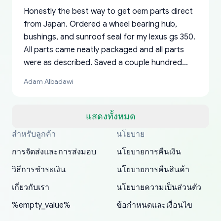
Honestly the best way to get oem parts direct
from Japan. Ordered a wheel bearing hub,
bushings, and sunroof seal for my lexus gs 350.
All parts came neatly packaged and all parts
were as described. Saved a couple hundred
bucks too even with the shipping charge to the
Adam Albadawi
US from Japan. They take about a week to ship
but once they ship it’s at your front door within
a matter of days. Very professional company as
แสดงทั้งหมด
well, I forgot to add my apartment number in
สำหรับลูกค้า
นโยบาย
Thank you, yoshiparts.com for the responsive
OEM parts at prices that nobody else can beat.
Basically, this is my 6th time ordering parts for
All genuine oem parts all in perfect condition I
I am so shocked at good time, all just because
my address and contacted them with the
South Guam
P. Ginez
EDZ
Jay W
YANAN RAMIREZ GONZALEZ
customer service and for being a reliable
Fast shipping to USA… I’m happy!
my XRs (which is hard to find these days). Item
have told everyone about this site very reliable
needed parts for making my cars more
การจัดส่งและการส่งมอบ
นโยบายการคืนเงิน
correct information. They updated my address
source of parts for my older 1994 Toyota. I
shipped immediately and aside from the covid-
and they came extremely fast . Thanks
enjoyable and change look and feel (
promptly. Will 100% be returning to order parts
วิธีการชำระเงิน
นโยบายการคืนสินค้า
have ordered from yoshi three times within
19 delays which is understandable, the package
appreciate everything.
mudguards,flares ) area insane good shape for
for my car in the future.
2022. The first two orders were received timely
is packed well! More so, I am genuinely happy
my VDJ79, thank you yoshi, for caring
เกี่ยวกับเรา
นโยบายความเป็นส่วนตัว
and with no problems. The third order was not
about the updates whether the item I added to
packaging and also because i can look for all
%empty_value%
ข้อกำหนดและเงื่อนไข
received at all. According to yoshi's shipper, the
my cart is available or not. It's hassle free, I've
parts needed for upgrading from LX to VX