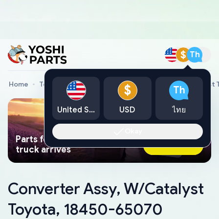
$
Th
Home
Toyota Genuine Parts
Converter Assy, W/Catalyst
$
Th
United States
USD
ไทย
Okay
Parts found faster than a tow
Ask AI Now
truck arrives
Converter Assy, W/Catalyst
Toyota, 18450-65070