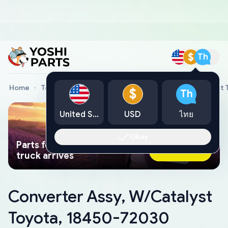
$
Th
Home
Toyota Genuine Parts
Converter Assy, W/Catalyst
$
Th
United States
USD
ไทย
Okay
Parts found faster than a tow
Ask AI Now
truck arrives
Converter Assy, W/Catalyst
Toyota, 18450-72030