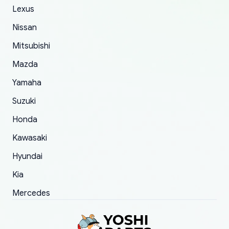
The only reason for giving them 4 stars instead
Lexus
of 5 was the length of time and effort that it
Nissan
took to convince them to send a replacement
Mitsubishi
order.
Mazda
Yamaha
Suzuki
Honda
Kawasaki
Hyundai
Kia
Mercedes