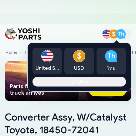
$
Th
Home
Toyota Genuine Parts
Converter Assy, W/Catalyst 
$
Th
United States
USD
ไทย
Okay
Parts found faster than a tow
Ask AI Now
truck arrives
Converter Assy, W/Catalyst
Toyota, 18450-72041