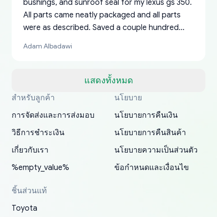
bushings, and sunroof seal for my lexus gs 350.
All parts came neatly packaged and all parts
were as described. Saved a couple hundred
bucks too even with the shipping charge to the
Adam Albadawi
US from Japan. They take about a week to ship
but once they ship it’s at your front door within
a matter of days. Very professional company as
แสดงทั้งหมด
well, I forgot to add my apartment number in
สำหรับลูกค้า
นโยบาย
Thank you, yoshiparts.com for the responsive
OEM parts at prices that nobody else can beat.
Basically, this is my 6th time ordering parts for
All genuine oem parts all in perfect condition I
I am so shocked at good time, all just because
my address and contacted them with the
South Guam
P. Ginez
EDZ
Jay W
YANAN RAMIREZ GONZALEZ
customer service and for being a reliable
Fast shipping to USA… I’m happy!
my XRs (which is hard to find these days). Item
have told everyone about this site very reliable
needed parts for making my cars more
การจัดส่งและการส่งมอบ
นโยบายการคืนเงิน
correct information. They updated my address
source of parts for my older 1994 Toyota. I
shipped immediately and aside from the covid-
and they came extremely fast . Thanks
enjoyable and change look and feel (
promptly. Will 100% be returning to order parts
วิธีการชำระเงิน
นโยบายการคืนสินค้า
have ordered from yoshi three times within
19 delays which is understandable, the package
appreciate everything.
mudguards,flares ) area insane good shape for
for my car in the future.
2022. The first two orders were received timely
is packed well! More so, I am genuinely happy
my VDJ79, thank you yoshi, for caring
เกี่ยวกับเรา
นโยบายความเป็นส่วนตัว
and with no problems. The third order was not
about the updates whether the item I added to
packaging and also because i can look for all
%empty_value%
ข้อกำหนดและเงื่อนไข
received at all. According to yoshi's shipper, the
my cart is available or not. It's hassle free, I've
parts needed for upgrading from LX to VX
parcel was lost somewhere within the U.S.
had troubles on my previous orders but they
toyota!.
ชิ้นส่วนแท้
Postal System so, it was not yoshi's fault. A
refunded it full, quickly, to my bank account
Toyota
replacement order was shipped and received.
and giving me updates.