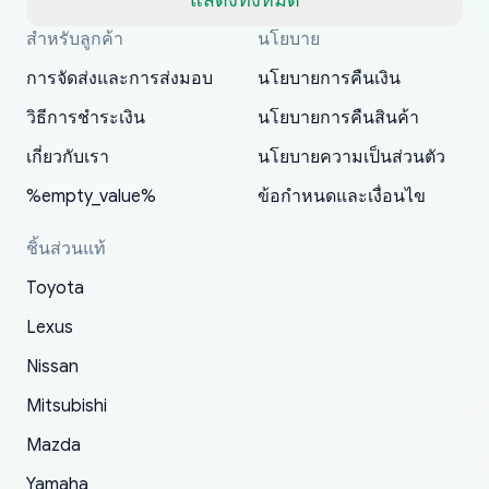
แสดงทั้งหมด
well, I forgot to add my apartment number in
สำหรับลูกค้า
นโยบาย
Thank you, yoshiparts.com for the responsive
OEM parts at prices that nobody else can beat.
Basically, this is my 6th time ordering parts for
All genuine oem parts all in perfect condition I
I am so shocked at good time, all just because
my address and contacted them with the
South Guam
P. Ginez
EDZ
Jay W
YANAN RAMIREZ GONZALEZ
customer service and for being a reliable
Fast shipping to USA… I’m happy!
my XRs (which is hard to find these days). Item
have told everyone about this site very reliable
needed parts for making my cars more
การจัดส่งและการส่งมอบ
นโยบายการคืนเงิน
correct information. They updated my address
source of parts for my older 1994 Toyota. I
shipped immediately and aside from the covid-
and they came extremely fast . Thanks
enjoyable and change look and feel (
promptly. Will 100% be returning to order parts
วิธีการชำระเงิน
นโยบายการคืนสินค้า
have ordered from yoshi three times within
19 delays which is understandable, the package
appreciate everything.
mudguards,flares ) area insane good shape for
for my car in the future.
2022. The first two orders were received timely
is packed well! More so, I am genuinely happy
my VDJ79, thank you yoshi, for caring
เกี่ยวกับเรา
นโยบายความเป็นส่วนตัว
and with no problems. The third order was not
about the updates whether the item I added to
packaging and also because i can look for all
%empty_value%
ข้อกำหนดและเงื่อนไข
received at all. According to yoshi's shipper, the
my cart is available or not. It's hassle free, I've
parts needed for upgrading from LX to VX
parcel was lost somewhere within the U.S.
had troubles on my previous orders but they
toyota!.
ชิ้นส่วนแท้
Postal System so, it was not yoshi's fault. A
refunded it full, quickly, to my bank account
Toyota
replacement order was shipped and received.
and giving me updates.
The only reason for giving them 4 stars instead
Lexus
of 5 was the length of time and effort that it
Nissan
took to convince them to send a replacement
Mitsubishi
order.
Mazda
Yamaha