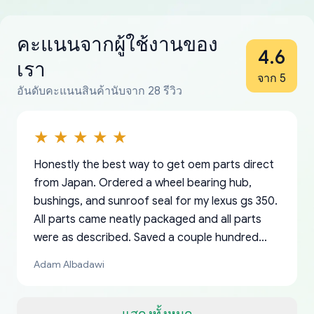
คะแนนจากผู้ใช้งานของ
4.6
เรา
จาก 5
อันดับคะแนนสินค้านับจาก 28 รีวิว
Honestly the best way to get oem parts direct
from Japan. Ordered a wheel bearing hub,
bushings, and sunroof seal for my lexus gs 350.
All parts came neatly packaged and all parts
were as described. Saved a couple hundred
bucks too even with the shipping charge to the
Adam Albadawi
US from Japan. They take about a week to ship
but once they ship it’s at your front door within
a matter of days. Very professional company as