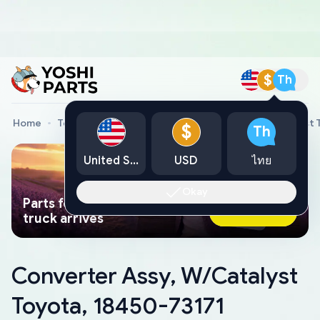
$
Th
Home
Toyota Genuine Parts
Converter Assy, W/Catalyst 
$
Th
United States
USD
ไทย
Okay
Parts found faster than a tow
Ask AI Now
truck arrives
Converter Assy, W/Catalyst
Toyota, 18450-73171