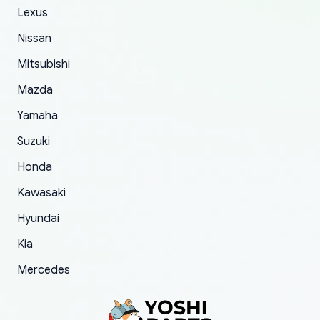
The only reason for giving them 4 stars instead
Lexus
of 5 was the length of time and effort that it
Nissan
took to convince them to send a replacement
Mitsubishi
order.
Mazda
Yamaha
Suzuki
Honda
Kawasaki
Hyundai
Kia
Mercedes