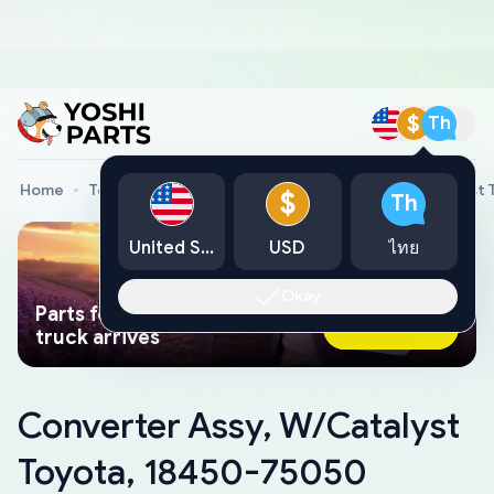
$
Th
Home
Toyota Genuine Parts
Converter Assy, W/Catalyst
$
Th
United States
USD
ไทย
Okay
Parts found faster than a tow
Ask AI Now
truck arrives
Converter Assy, W/Catalyst
Toyota, 18450-75050