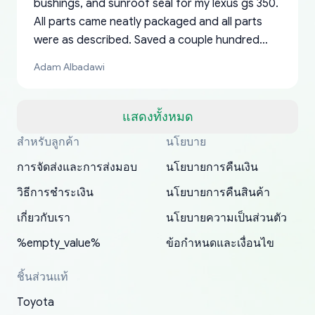
bushings, and sunroof seal for my lexus gs 350.
All parts came neatly packaged and all parts
were as described. Saved a couple hundred
bucks too even with the shipping charge to the
Adam Albadawi
US from Japan. They take about a week to ship
but once they ship it’s at your front door within
a matter of days. Very professional company as
แสดงทั้งหมด
well, I forgot to add my apartment number in
สำหรับลูกค้า
นโยบาย
Thank you, yoshiparts.com for the responsive
OEM parts at prices that nobody else can beat.
Basically, this is my 6th time ordering parts for
All genuine oem parts all in perfect condition I
I am so shocked at good time, all just because
my address and contacted them with the
South Guam
P. Ginez
EDZ
Jay W
YANAN RAMIREZ GONZALEZ
customer service and for being a reliable
Fast shipping to USA… I’m happy!
my XRs (which is hard to find these days). Item
have told everyone about this site very reliable
needed parts for making my cars more
การจัดส่งและการส่งมอบ
นโยบายการคืนเงิน
correct information. They updated my address
source of parts for my older 1994 Toyota. I
shipped immediately and aside from the covid-
and they came extremely fast . Thanks
enjoyable and change look and feel (
promptly. Will 100% be returning to order parts
วิธีการชำระเงิน
นโยบายการคืนสินค้า
have ordered from yoshi three times within
19 delays which is understandable, the package
appreciate everything.
mudguards,flares ) area insane good shape for
for my car in the future.
2022. The first two orders were received timely
is packed well! More so, I am genuinely happy
my VDJ79, thank you yoshi, for caring
เกี่ยวกับเรา
นโยบายความเป็นส่วนตัว
and with no problems. The third order was not
about the updates whether the item I added to
packaging and also because i can look for all
%empty_value%
ข้อกำหนดและเงื่อนไข
received at all. According to yoshi's shipper, the
my cart is available or not. It's hassle free, I've
parts needed for upgrading from LX to VX
parcel was lost somewhere within the U.S.
had troubles on my previous orders but they
toyota!.
ชิ้นส่วนแท้
Postal System so, it was not yoshi's fault. A
refunded it full, quickly, to my bank account
Toyota
replacement order was shipped and received.
and giving me updates.