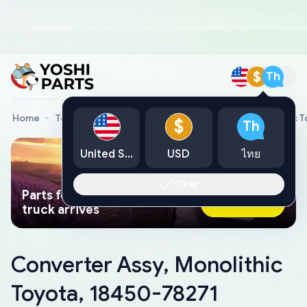
$
Th
Home
Toyota Genuine Parts
Converter Assy, Monolithic 
$
Th
United States
USD
ไทย
Okay
Parts found faster than a tow
Ask AI Now
truck arrives
Converter Assy, Monolithic
Toyota, 18450-78271