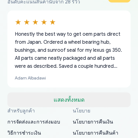
อันดับคะแนนสินค้านับจาก 28 รีวิว
Honestly the best way to get oem parts direct
from Japan. Ordered a wheel bearing hub,
bushings, and sunroof seal for my lexus gs 350.
All parts came neatly packaged and all parts
were as described. Saved a couple hundred
bucks too even with the shipping charge to the
Adam Albadawi
US from Japan. They take about a week to ship
but once they ship it’s at your front door within
a matter of days. Very professional company as
แสดงทั้งหมด
well, I forgot to add my apartment number in
สำหรับลูกค้า
นโยบาย
Thank you, yoshiparts.com for the responsive
OEM parts at prices that nobody else can beat.
Basically, this is my 6th time ordering parts for
All genuine oem parts all in perfect condition I
I am so shocked at good time, all just because
my address and contacted them with the
South Guam
P. Ginez
EDZ
Jay W
YANAN RAMIREZ GONZALEZ
customer service and for being a reliable
Fast shipping to USA… I’m happy!
my XRs (which is hard to find these days). Item
have told everyone about this site very reliable
needed parts for making my cars more
การจัดส่งและการส่งมอบ
นโยบายการคืนเงิน
correct information. They updated my address
source of parts for my older 1994 Toyota. I
shipped immediately and aside from the covid-
and they came extremely fast . Thanks
enjoyable and change look and feel (
promptly. Will 100% be returning to order parts
วิธีการชำระเงิน
นโยบายการคืนสินค้า
have ordered from yoshi three times within
19 delays which is understandable, the package
appreciate everything.
mudguards,flares ) area insane good shape for