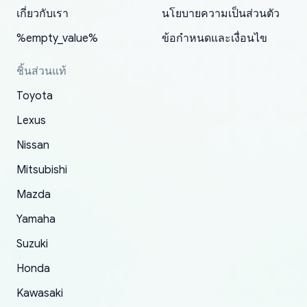
for my car in the future.
2022. The first two orders were received timely
is packed well! More so, I am genuinely happy
my VDJ79, thank you yoshi, for caring
เกี่ยวกับเรา
นโยบายความเป็นส่วนตัว
and with no problems. The third order was not
about the updates whether the item I added to
packaging and also because i can look for all
%empty_value%
ข้อกำหนดและเงื่อนไข
received at all. According to yoshi's shipper, the
my cart is available or not. It's hassle free, I've
parts needed for upgrading from LX to VX
parcel was lost somewhere within the U.S.
had troubles on my previous orders but they
toyota!.
ชิ้นส่วนแท้
Postal System so, it was not yoshi's fault. A
refunded it full, quickly, to my bank account
Toyota
replacement order was shipped and received.
and giving me updates.
The only reason for giving them 4 stars instead
Lexus
of 5 was the length of time and effort that it
Nissan
took to convince them to send a replacement
Mitsubishi
order.
Mazda
Yamaha
Suzuki
Honda
Kawasaki