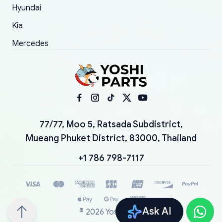
Hyundai
Kia
Mercedes
77/77, Moo 5, Ratsada Subdistrict,
Mueang Phuket District, 83000, Thailand
+1 786 798-7117
Ask AI
©
2026
YoshiParts