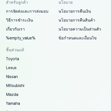
สำหรับลูกค้า
นโยบาย
Thank you, yoshiparts.com for the responsive
OEM parts at prices that nobody else can beat.
Basically, this is my 6th time ordering parts for
All genuine oem parts all in perfect condition I
I am so shocked at good time, all just because
my address and contacted them with the
South Guam
P. Ginez
EDZ
Jay W
YANAN RAMIREZ GONZALEZ
customer service and for being a reliable
Fast shipping to USA… I’m happy!
my XRs (which is hard to find these days). Item
have told everyone about this site very reliable
needed parts for making my cars more
การจัดส่งและการส่งมอบ
นโยบายการคืนเงิน
correct information. They updated my address
source of parts for my older 1994 Toyota. I
shipped immediately and aside from the covid-
and they came extremely fast . Thanks
enjoyable and change look and feel (
promptly. Will 100% be returning to order parts
วิธีการชำระเงิน
นโยบายการคืนสินค้า
have ordered from yoshi three times within
19 delays which is understandable, the package
appreciate everything.
mudguards,flares ) area insane good shape for
for my car in the future.
2022. The first two orders were received timely
is packed well! More so, I am genuinely happy
my VDJ79, thank you yoshi, for caring
เกี่ยวกับเรา
นโยบายความเป็นส่วนตัว
and with no problems. The third order was not
about the updates whether the item I added to
packaging and also because i can look for all
%empty_value%
ข้อกำหนดและเงื่อนไข
received at all. According to yoshi's shipper, the
my cart is available or not. It's hassle free, I've
parts needed for upgrading from LX to VX
parcel was lost somewhere within the U.S.
had troubles on my previous orders but they
toyota!.
ชิ้นส่วนแท้
Postal System so, it was not yoshi's fault. A
refunded it full, quickly, to my bank account
Toyota
replacement order was shipped and received.
and giving me updates.
The only reason for giving them 4 stars instead
Lexus
of 5 was the length of time and effort that it
Nissan
took to convince them to send a replacement
Mitsubishi
order.
Mazda
Yamaha