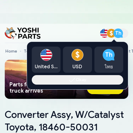
$
Th
Home
Toyota Genuine Parts
Converter Assy, W/Catalyst 
$
Th
United States
USD
ไทย
Okay
Parts found faster than a tow
Ask AI Now
truck arrives
Converter Assy, W/Catalyst
Toyota, 18460-50031