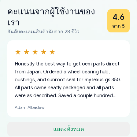
คะแนนจากผู้ใช้งานของ
4.6
เรา
จาก 5
อันดับคะแนนสินค้านับจาก 28 รีวิว
Honestly the best way to get oem parts direct
from Japan. Ordered a wheel bearing hub,
bushings, and sunroof seal for my lexus gs 350.
All parts came neatly packaged and all parts
were as described. Saved a couple hundred
bucks too even with the shipping charge to the
Adam Albadawi
US from Japan. They take about a week to ship
but once they ship it’s at your front door within
a matter of days. Very professional company as
แสดงทั้งหมด
well, I forgot to add my apartment number in