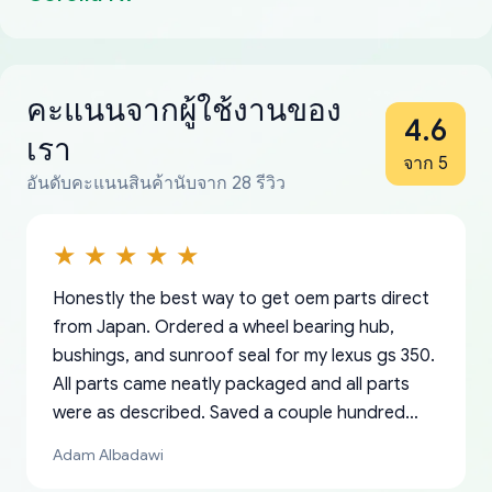
คะแนนจากผู้ใช้งานของ
4.6
เรา
จาก 5
อันดับคะแนนสินค้านับจาก 28 รีวิว
Honestly the best way to get oem parts direct
from Japan. Ordered a wheel bearing hub,
bushings, and sunroof seal for my lexus gs 350.
All parts came neatly packaged and all parts
were as described. Saved a couple hundred
bucks too even with the shipping charge to the
Adam Albadawi
US from Japan. They take about a week to ship