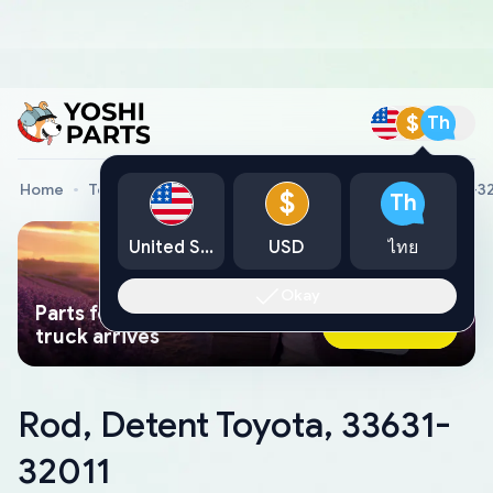
$
Th
Home
Toyota Genuine Parts
Rod, Detent Toyota, 33631-3
$
Th
United States
USD
ไทย
Okay
Parts found faster than a tow
Ask AI Now
truck arrives
Rod, Detent Toyota, 33631-
32011