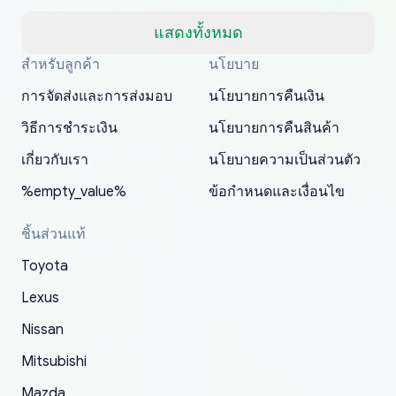
but once they ship it’s at your front door within
a matter of days. Very professional company as
แสดงทั้งหมด
well, I forgot to add my apartment number in
สำหรับลูกค้า
นโยบาย
Thank you, yoshiparts.com for the responsive
OEM parts at prices that nobody else can beat.
Basically, this is my 6th time ordering parts for
All genuine oem parts all in perfect condition I
I am so shocked at good time, all just because
my address and contacted them with the
South Guam
P. Ginez
EDZ
Jay W
YANAN RAMIREZ GONZALEZ
customer service and for being a reliable
Fast shipping to USA… I’m happy!
my XRs (which is hard to find these days). Item
have told everyone about this site very reliable
needed parts for making my cars more
การจัดส่งและการส่งมอบ
นโยบายการคืนเงิน
correct information. They updated my address
source of parts for my older 1994 Toyota. I
shipped immediately and aside from the covid-
and they came extremely fast . Thanks
enjoyable and change look and feel (
promptly. Will 100% be returning to order parts
วิธีการชำระเงิน
นโยบายการคืนสินค้า
have ordered from yoshi three times within
19 delays which is understandable, the package
appreciate everything.
mudguards,flares ) area insane good shape for
for my car in the future.
2022. The first two orders were received timely
is packed well! More so, I am genuinely happy
my VDJ79, thank you yoshi, for caring
เกี่ยวกับเรา
นโยบายความเป็นส่วนตัว
and with no problems. The third order was not
about the updates whether the item I added to
packaging and also because i can look for all
%empty_value%
ข้อกำหนดและเงื่อนไข
received at all. According to yoshi's shipper, the
my cart is available or not. It's hassle free, I've
parts needed for upgrading from LX to VX
parcel was lost somewhere within the U.S.
had troubles on my previous orders but they
toyota!.
ชิ้นส่วนแท้
Postal System so, it was not yoshi's fault. A
refunded it full, quickly, to my bank account
Toyota
replacement order was shipped and received.
and giving me updates.
The only reason for giving them 4 stars instead
Lexus
of 5 was the length of time and effort that it
Nissan
took to convince them to send a replacement
Mitsubishi
order.
Mazda