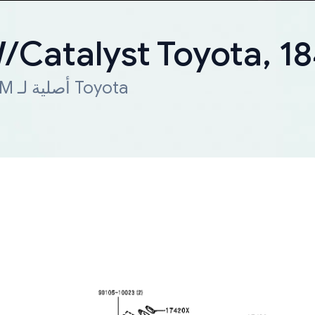
W/Catalyst Toyota, 
شحن سريع لجميع أنحاء العالم. قطعة OEM أصلية لـ Toyota