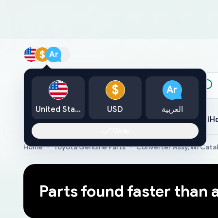
$
Ar
الكتالوج
$
Ar
العربية
USD
United States
Toyota
Lexus
Nissan
Mazda
Mitsubishi
Yamaha
Suzuki
H
Okay
Home
Toyota Genuine Parts
Converter Assy, W/Cata
Parts found faster than 