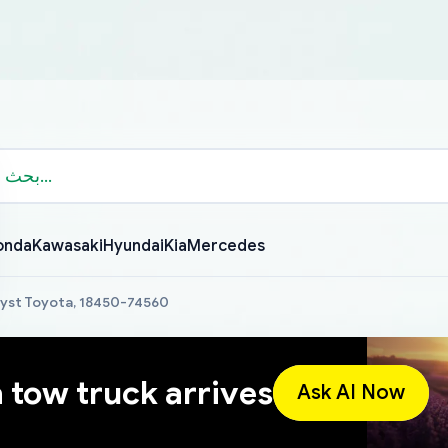
onda
Kawasaki
Hyundai
Kia
Mercedes
lyst Toyota, 18450-74560
a tow truck arrives
Ask AI Now