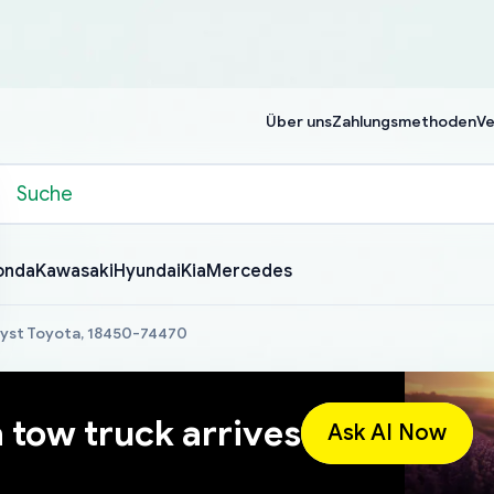
Über uns
Zahlungsmethoden
Ve
onda
Kawasaki
Hyundai
Kia
Mercedes
lyst Toyota, 18450-74470
a tow truck arrives
Ask AI Now