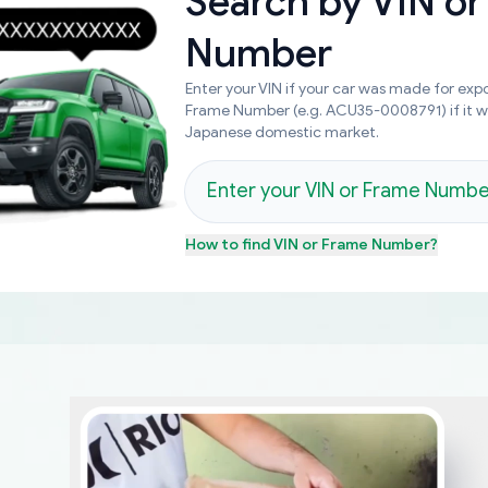
Search by
VIN or
Number
Enter your VIN if your car was made for expo
Frame Number (e.g. ACU35-0008791) if it 
Japanese domestic market.
How to find
VIN or Frame Number
?