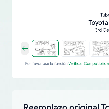
Tub
Toyota
3rd Ge
Por favor use la función
Verificar Compatibilid
Reemplazo original T