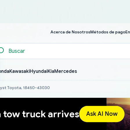
Acerca de Nosotros
Métodos de pago
En
onda
Kawasaki
Hyundai
Kia
Mercedes
lyst Toyota, 18450-43030
a tow truck arrives
Ask AI Now