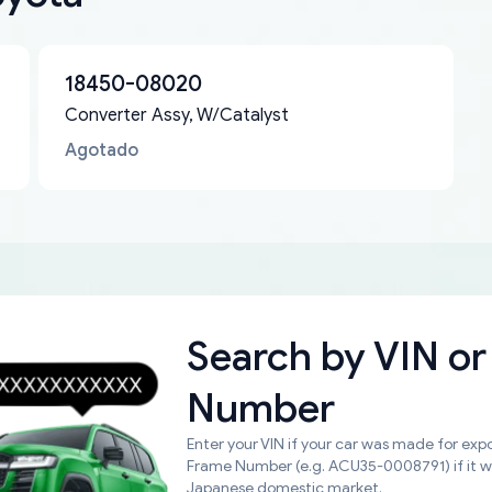
18450-08020
Converter Assy, W/Catalyst
Agotado
Search by
VIN or
Number
Enter your VIN if your car was made for expo
Frame Number (e.g. ACU35-0008791) if it 
Japanese domestic market.