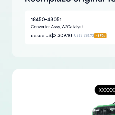
18450-43051
Converter Assy, W/Catalyst
desde
US$2,309.10
US$3,835.72
-
39
%