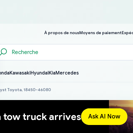
À propos de nous
Moyens de paiement
Expéd
onda
Kawasaki
Hyundai
Kia
Mercedes
lyst Toyota, 18450-46080
a tow truck arrives
Ask AI Now