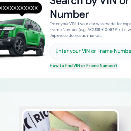
Search by
VIN or
Number
Enter your VIN if your car was made for expo
Frame Number (e.g. ACU35-0008791) if it 
Japanese domestic market.
How to find
VIN or Frame Number
?