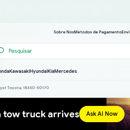
Sobre Nós
Métodos de Pagamento
Envi
onda
Kawasaki
Hyundai
Kia
Mercedes
lyst Toyota, 18450-50170
a tow truck arrives
Ask AI Now