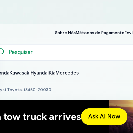
Sobre Nós
Métodos de Pagamento
Envi
onda
Kawasaki
Hyundai
Kia
Mercedes
lyst Toyota, 18450-70030
a tow truck arrives
Ask AI Now