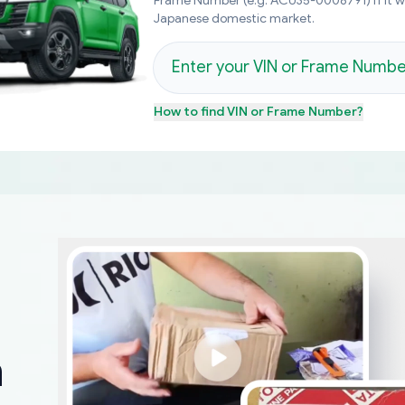
Frame Number (e.g. ACU35-0008791) if it 
Japanese domestic market.
How to find
VIN or Frame Number
?
m