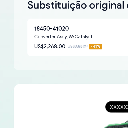
Substituição original
18450-41020
Converter Assy, W/Catalyst
US$2,268.00
US$3,857.14
-
41
%