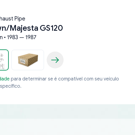
haust Pipe
wn/Majesta GS120
n • 1983 — 1987
idade
para determinar se é compatível com seu veículo
specífico.