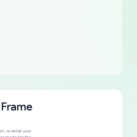
 Frame
rt, or enter your