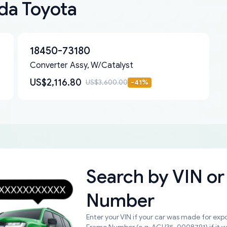
 da Toyota
18450-73180
Converter Assy, W/Catalyst
US$2,116.80
US$3,600.00
-
41
%
Search by
VIN or
Number
Enter your VIN if your car was made for expo