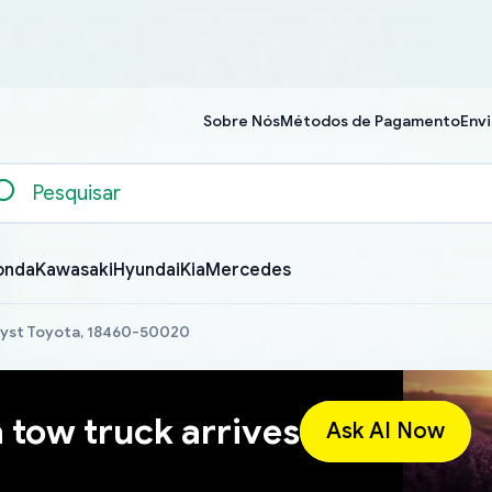
Sobre Nós
Métodos de Pagamento
Envi
onda
Kawasaki
Hyundai
Kia
Mercedes
lyst Toyota, 18460-50020
a tow truck arrives
Ask AI Now