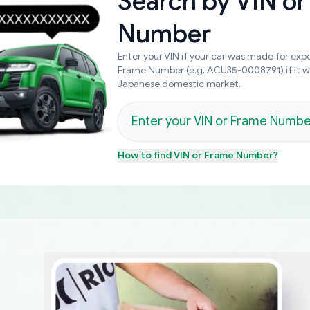
Search by
VIN or
Number
Enter your VIN if your car was made for expo
Frame Number (e.g. ACU35-0008791) if it 
Japanese domestic market.
How to find
VIN or Frame Number
?