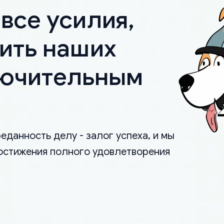
все усилия,
ить наших
лючительным
еданность делу - залог успеха, и мы
остижения полного удовлетворения