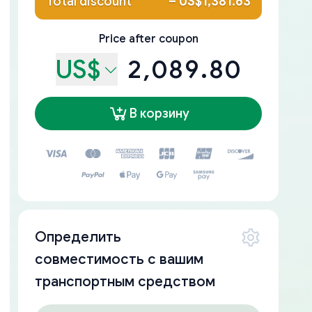
Total discount
–
US$1,381.63
Price after coupon
US$
2,089.80
В корзину
Определить
совместимость с вашим
транспортным средством