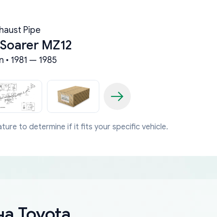
haust Pipe
 Soarer MZ12
n • 1981 — 1985
ture to determine if it fits your specific vehicle.
а Toyota