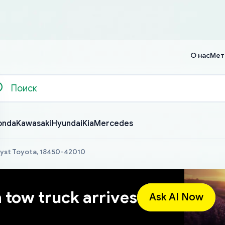
О нас
Мет
onda
Kawasaki
Hyundai
Kia
Mercedes
lyst Toyota, 18450-42010
a tow truck arrives
Ask AI Now