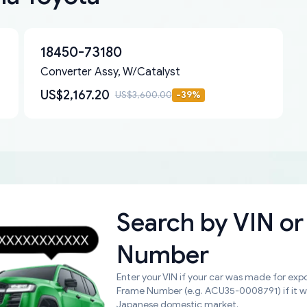
18450-73180
Converter Assy, W/Catalyst
US$2,167.20
US$3,600.00
-
39
%
Search by
VIN or
Number
Enter your VIN if your car was made for expo
Frame Number (e.g. ACU35-0008791) if it 
Japanese domestic market.