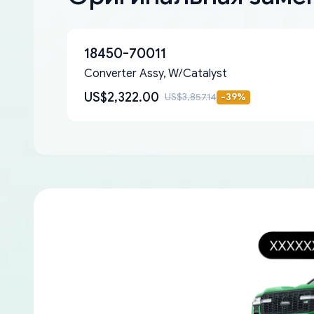
18450-70011
Converter Assy, W/Catalyst
US$2,322.00
US$3,857.14
-
39
%