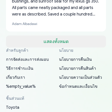
bushings, and sunroof seal for my lexus gs 350.
All parts came neatly packaged and all parts
were as described. Saved a couple hundred
bucks too even with the shipping charge to the
Adam Albadawi
US from Japan. They take about a week to ship
but once they ship it’s at your front door within
a matter of days. Very professional company as
แสดงทั้งหมด
well, I forgot to add my apartment number in
สำหรับลูกค้า
นโยบาย
Thank you, yoshiparts.com for the responsive
OEM parts at prices that nobody else can beat.
Basically, this is my 6th time ordering parts for
All genuine oem parts all in perfect condition I
I am so shocked at good time, all just because
my address and contacted them with the
South Guam
P. Ginez
EDZ
Jay W
YANAN RAMIREZ GONZALEZ
customer service and for being a reliable
Fast shipping to USA… I’m happy!
my XRs (which is hard to find these days). Item
have told everyone about this site very reliable
needed parts for making my cars more
การจัดส่งและการส่งมอบ
นโยบายการคืนเงิน
correct information. They updated my address
source of parts for my older 1994 Toyota. I
shipped immediately and aside from the covid-
and they came extremely fast . Thanks
enjoyable and change look and feel (
promptly. Will 100% be returning to order parts
วิธีการชำระเงิน
นโยบายการคืนสินค้า
have ordered from yoshi three times within
19 delays which is understandable, the package
appreciate everything.
mudguards,flares ) area insane good shape for
for my car in the future.
2022. The first two orders were received timely
is packed well! More so, I am genuinely happy
my VDJ79, thank you yoshi, for caring
เกี่ยวกับเรา
นโยบายความเป็นส่วนตัว
and with no problems. The third order was not
about the updates whether the item I added to
packaging and also because i can look for all
%empty_value%
ข้อกำหนดและเงื่อนไข
received at all. According to yoshi's shipper, the
my cart is available or not. It's hassle free, I've
parts needed for upgrading from LX to VX
parcel was lost somewhere within the U.S.
had troubles on my previous orders but they
toyota!.
ชิ้นส่วนแท้
Postal System so, it was not yoshi's fault. A
refunded it full, quickly, to my bank account
Toyota
replacement order was shipped and received.
and giving me updates.