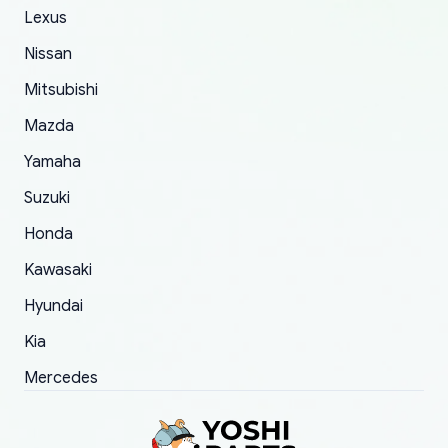
The only reason for giving them 4 stars instead
Lexus
of 5 was the length of time and effort that it
Nissan
took to convince them to send a replacement
Mitsubishi
order.
Mazda
Yamaha
Suzuki
Honda
Kawasaki
Hyundai
Kia
Mercedes