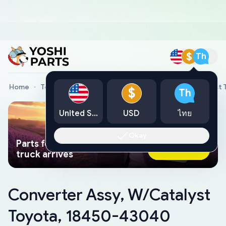
$
Th
Home
Toyota Genuine Parts
Converter Assy, W/Catalyst
$
Th
United States
USD
ไทย
Okay
Parts found faster than a tow
Ask AI Now
truck arrives
Converter Assy, W/Catalyst
Toyota, 18450-43040