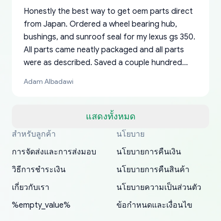
Honestly the best way to get oem parts direct
from Japan. Ordered a wheel bearing hub,
bushings, and sunroof seal for my lexus gs 350.
All parts came neatly packaged and all parts
were as described. Saved a couple hundred
bucks too even with the shipping charge to the
Adam Albadawi
US from Japan. They take about a week to ship
but once they ship it’s at your front door within
a matter of days. Very professional company as
แสดงทั้งหมด
well, I forgot to add my apartment number in
สำหรับลูกค้า
นโยบาย
Thank you, yoshiparts.com for the responsive
OEM parts at prices that nobody else can beat.
Basically, this is my 6th time ordering parts for
All genuine oem parts all in perfect condition I
I am so shocked at good time, all just because
my address and contacted them with the
South Guam
P. Ginez
EDZ
Jay W
YANAN RAMIREZ GONZALEZ
customer service and for being a reliable
Fast shipping to USA… I’m happy!
my XRs (which is hard to find these days). Item
have told everyone about this site very reliable
needed parts for making my cars more
การจัดส่งและการส่งมอบ
นโยบายการคืนเงิน
correct information. They updated my address
source of parts for my older 1994 Toyota. I
shipped immediately and aside from the covid-
and they came extremely fast . Thanks
enjoyable and change look and feel (
promptly. Will 100% be returning to order parts
วิธีการชำระเงิน
นโยบายการคืนสินค้า
have ordered from yoshi three times within
19 delays which is understandable, the package
appreciate everything.
mudguards,flares ) area insane good shape for
for my car in the future.
2022. The first two orders were received timely
is packed well! More so, I am genuinely happy
my VDJ79, thank you yoshi, for caring
เกี่ยวกับเรา
นโยบายความเป็นส่วนตัว
and with no problems. The third order was not
about the updates whether the item I added to
packaging and also because i can look for all
%empty_value%
ข้อกำหนดและเงื่อนไข
received at all. According to yoshi's shipper, the
my cart is available or not. It's hassle free, I've
parts needed for upgrading from LX to VX