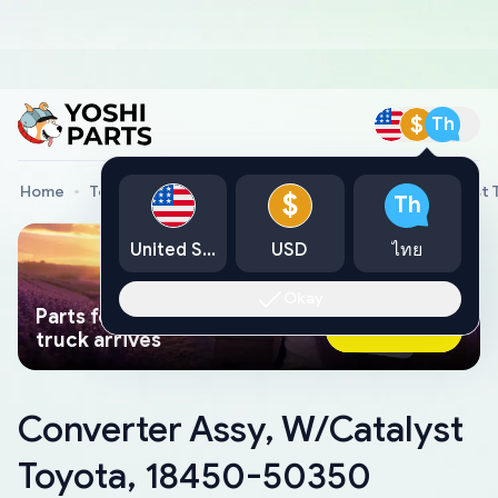
$
Th
Home
Toyota Genuine Parts
Converter Assy, W/Catalyst
$
Th
United States
USD
ไทย
Okay
Parts found faster than a tow
Ask AI Now
truck arrives
Converter Assy, W/Catalyst
Toyota, 18450-50350