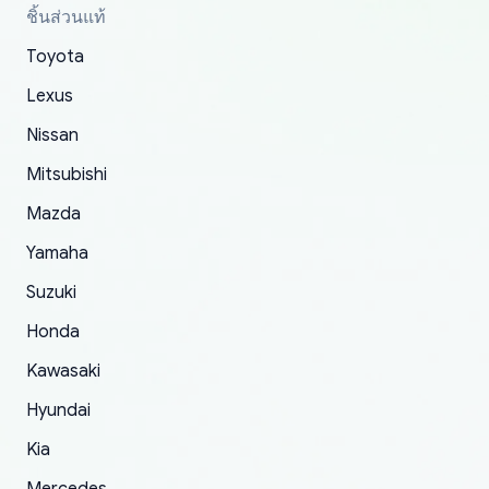
parcel was lost somewhere within the U.S.
had troubles on my previous orders but they
toyota!.
ชิ้นส่วนแท้
Postal System so, it was not yoshi's fault. A
refunded it full, quickly, to my bank account
Toyota
replacement order was shipped and received.
and giving me updates.
The only reason for giving them 4 stars instead
Lexus
of 5 was the length of time and effort that it
Nissan
took to convince them to send a replacement
Mitsubishi
order.
Mazda
Yamaha
Suzuki
Honda
Kawasaki
Hyundai
Kia