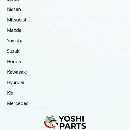
of 5 was the length of time and effort that it
Nissan
took to convince them to send a replacement
Mitsubishi
order.
Mazda
Yamaha
Suzuki
Honda
Kawasaki
Hyundai
Kia
Mercedes