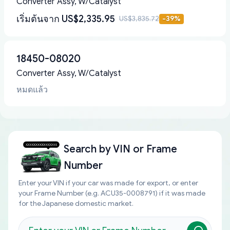
Converter Assy, W/Catalyst
เริ่มต้นจาก
US$2,335.95
US$3,835.72
-
39
%
18450-08020
Converter Assy, W/Catalyst
หมดแล้ว
Search by
VIN or Frame
Number
Enter your VIN if your car was made for export, or enter
your Frame Number (e.g. ACU35-0008791) if it was made
for the Japanese domestic market.