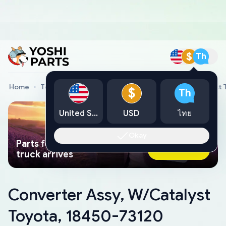
$
Th
Home
Toyota Genuine Parts
Converter Assy, W/Catalyst 
$
Th
United States
USD
ไทย
Okay
Parts found faster than a tow
Ask AI Now
truck arrives
Converter Assy, W/Catalyst
Toyota, 18450-73120