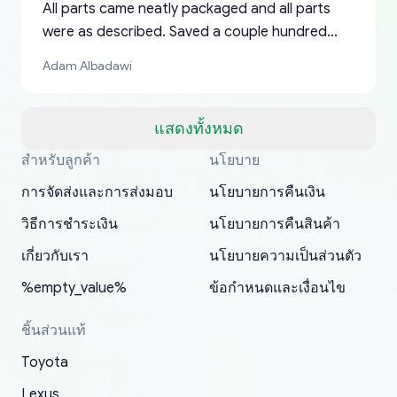
All parts came neatly packaged and all parts
were as described. Saved a couple hundred
bucks too even with the shipping charge to the
Adam Albadawi
US from Japan. They take about a week to ship
but once they ship it’s at your front door within
a matter of days. Very professional company as
แสดงทั้งหมด
well, I forgot to add my apartment number in
สำหรับลูกค้า
นโยบาย
Thank you, yoshiparts.com for the responsive
OEM parts at prices that nobody else can beat.
Basically, this is my 6th time ordering parts for
All genuine oem parts all in perfect condition I
I am so shocked at good time, all just because
my address and contacted them with the
South Guam
P. Ginez
EDZ
Jay W
YANAN RAMIREZ GONZALEZ
customer service and for being a reliable
Fast shipping to USA… I’m happy!
my XRs (which is hard to find these days). Item
have told everyone about this site very reliable
needed parts for making my cars more
การจัดส่งและการส่งมอบ
นโยบายการคืนเงิน
correct information. They updated my address
source of parts for my older 1994 Toyota. I
shipped immediately and aside from the covid-
and they came extremely fast . Thanks
enjoyable and change look and feel (
promptly. Will 100% be returning to order parts
วิธีการชำระเงิน
นโยบายการคืนสินค้า
have ordered from yoshi three times within
19 delays which is understandable, the package
appreciate everything.
mudguards,flares ) area insane good shape for
for my car in the future.
2022. The first two orders were received timely
is packed well! More so, I am genuinely happy
my VDJ79, thank you yoshi, for caring
เกี่ยวกับเรา
นโยบายความเป็นส่วนตัว
and with no problems. The third order was not
about the updates whether the item I added to
packaging and also because i can look for all
%empty_value%
ข้อกำหนดและเงื่อนไข
received at all. According to yoshi's shipper, the
my cart is available or not. It's hassle free, I've
parts needed for upgrading from LX to VX
parcel was lost somewhere within the U.S.
had troubles on my previous orders but they
toyota!.
ชิ้นส่วนแท้
Postal System so, it was not yoshi's fault. A
refunded it full, quickly, to my bank account
Toyota
replacement order was shipped and received.
and giving me updates.
The only reason for giving them 4 stars instead
Lexus