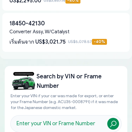
US$2,295.00
US$3,857.14
-
40
%
18450-42130
Converter Assy, W/Catalyst
เริ่มต้นจาก
US$3,021.75
US$5,078.57
-
40
%
Search by
VIN or Frame
Number
Enter your VIN if your car was made for export, or enter
your Frame Number (e.g. ACU35-0008791) if it was made
for the Japanese domestic market.