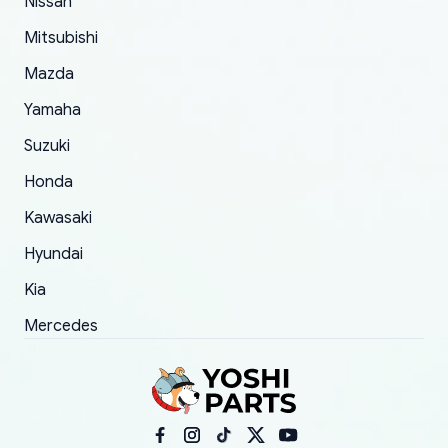
Nissan
took to convince them to send a replacement
Mitsubishi
order.
Mazda
Yamaha
Suzuki
Honda
Kawasaki
Hyundai
Kia
Mercedes