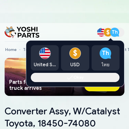
$
Th
Home
Toyota Genuine Parts
Converter Assy, W/Catalyst
$
Th
United States
USD
ไทย
Okay
Parts found faster than a tow
Ask AI Now
truck arrives
Converter Assy, W/Catalyst
Toyota, 18450-74080