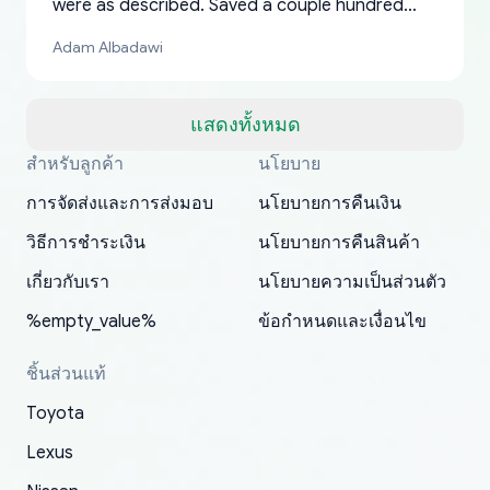
were as described. Saved a couple hundred
bucks too even with the shipping charge to the
Adam Albadawi
US from Japan. They take about a week to ship
but once they ship it’s at your front door within
a matter of days. Very professional company as
แสดงทั้งหมด
well, I forgot to add my apartment number in
สำหรับลูกค้า
นโยบาย
Thank you, yoshiparts.com for the responsive
OEM parts at prices that nobody else can beat.
Basically, this is my 6th time ordering parts for
All genuine oem parts all in perfect condition I
I am so shocked at good time, all just because
my address and contacted them with the
South Guam
P. Ginez
EDZ
Jay W
YANAN RAMIREZ GONZALEZ
customer service and for being a reliable
Fast shipping to USA… I’m happy!
my XRs (which is hard to find these days). Item
have told everyone about this site very reliable
needed parts for making my cars more
การจัดส่งและการส่งมอบ
นโยบายการคืนเงิน
correct information. They updated my address
source of parts for my older 1994 Toyota. I
shipped immediately and aside from the covid-
and they came extremely fast . Thanks
enjoyable and change look and feel (
promptly. Will 100% be returning to order parts
วิธีการชำระเงิน
นโยบายการคืนสินค้า
have ordered from yoshi three times within
19 delays which is understandable, the package
appreciate everything.
mudguards,flares ) area insane good shape for
for my car in the future.
2022. The first two orders were received timely
is packed well! More so, I am genuinely happy
my VDJ79, thank you yoshi, for caring
เกี่ยวกับเรา
นโยบายความเป็นส่วนตัว
and with no problems. The third order was not
about the updates whether the item I added to
packaging and also because i can look for all
%empty_value%
ข้อกำหนดและเงื่อนไข
received at all. According to yoshi's shipper, the
my cart is available or not. It's hassle free, I've
parts needed for upgrading from LX to VX
parcel was lost somewhere within the U.S.
had troubles on my previous orders but they
toyota!.
ชิ้นส่วนแท้
Postal System so, it was not yoshi's fault. A
refunded it full, quickly, to my bank account
Toyota
replacement order was shipped and received.
and giving me updates.
The only reason for giving them 4 stars instead
Lexus
of 5 was the length of time and effort that it