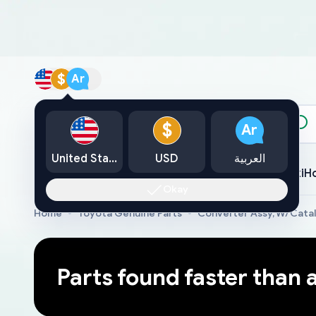
$
Ar
الكتالوج
$
Ar
العربية
USD
United States
Toyota
Lexus
Nissan
Mazda
Mitsubishi
Yamaha
Suzuki
H
Okay
Home
Toyota Genuine Parts
Converter Assy, W/Cata
Parts found faster than 