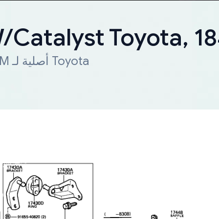
W/Catalyst Toyota, 
شحن سريع لجميع أنحاء العالم. قطعة OEM أصلية لـ Toyota