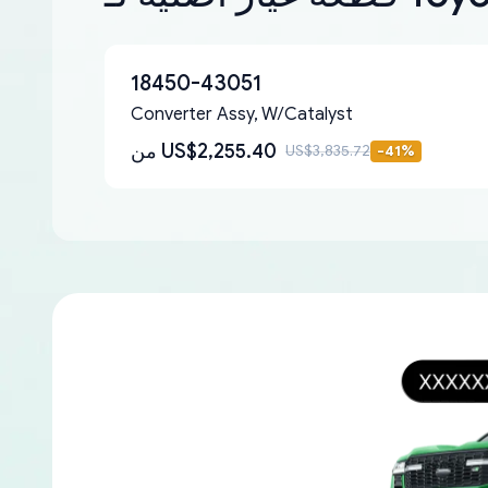
18450-43051
Converter Assy, W/Catalyst
US$2,255.40
من
US$3,835.72
-
41
%