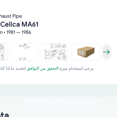
haust Pipe
 Celica MA61
n • 1981 — 1986
لتحديد ما إذا كانت قطعة الغيار تتوافق مع مركبتك بشكل خاص.
يرجى استخدام ميزة
التحقق من التوافق
قطعة غيا