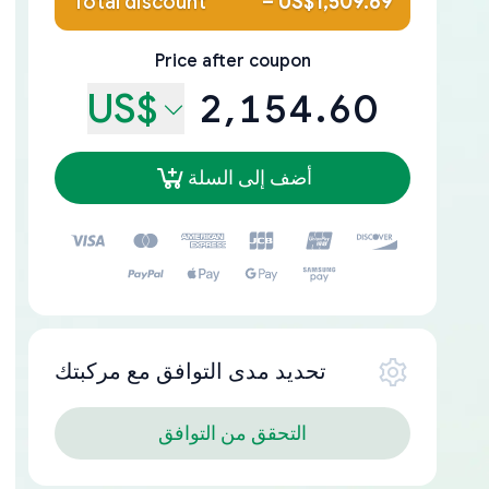
Total discount
–
US$1,509.69
Price after coupon
US$
2,154.60
أضف إلى السلة
تحديد مدى التوافق مع مركبتك
التحقق من التوافق