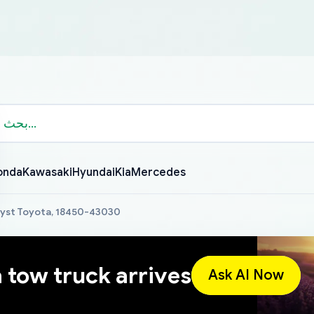
onda
Kawasaki
Hyundai
Kia
Mercedes
lyst Toyota, 18450-43030
a tow truck arrives
Ask AI Now