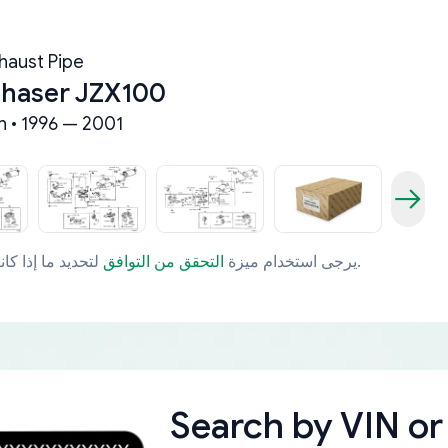
haust Pipe
Chaser JZX100
n • 1996 — 2001
لتحديد ما إذا كانت قطعة الغيار تتوافق مع مركبتك بشكل خاص.
يرجى استخدام ميزة
التحقق من التوافق
Search by
VIN or