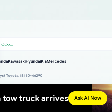
onda
Kawasaki
Hyundai
Kia
Mercedes
lyst Toyota, 18450-46290
a tow truck arrives
Ask AI Now