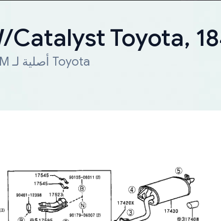
W/Catalyst Toyota, 
شحن سريع لجميع أنحاء العالم. قطعة OEM أصلية لـ Toyota