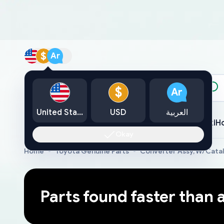
$
Ar
الكتالوج
$
Ar
العربية
USD
United States
Toyota
Lexus
Nissan
Mazda
Mitsubishi
Yamaha
Suzuki
H
Okay
Home
Toyota Genuine Parts
Converter Assy, W/Cata
Parts found faster than 