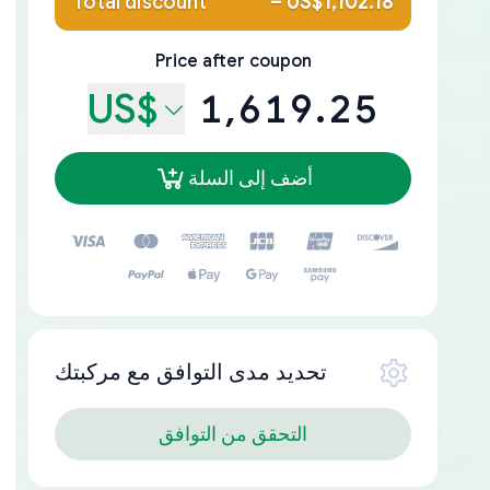
Total discount
–
US$1,102.18
Price after coupon
US$
1,619.25
أضف إلى السلة
تحديد مدى التوافق مع مركبتك
التحقق من التوافق